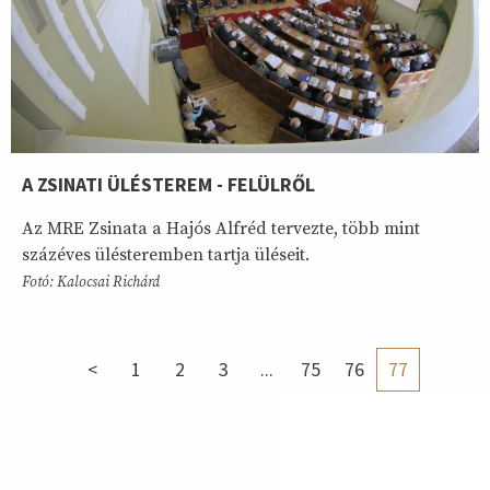
A ZSINATI ÜLÉSTEREM - FELÜLRŐL
Az MRE Zsinata a Hajós Alfréd tervezte, több mint
százéves ülésteremben tartja üléseit.
Fotó: Kalocsai Richárd
<
1
2
3
...
75
76
77