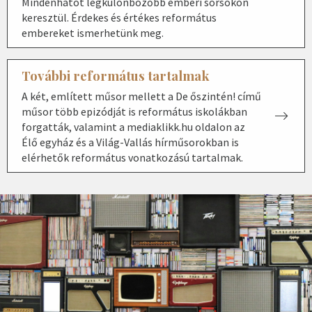
Mindenhatót legkülönbözőbb emberi sorsokon
keresztül. Érdekes és értékes református
embereket ismerhetünk meg.
További református tartalmak
A két, említett műsor mellett a De őszintén! című
műsor több epizódját is református iskolákban
forgatták, valamint a mediaklikk.hu oldalon az
Élő egyház és a Világ-Vallás hírműsorokban is
elérhetők református vonatkozású tartalmak.