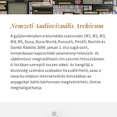
Nemzeti Audiovizuális Archívum
A gyűjteményben a közmédia csatornáin (M1, M2, M3,
M4, M5, Duna, Duna World, Kossuth, Petőfi, Bartók és
Dankó Rádiók) 2006. január 1. óta sugárzott,
tematikusan kapcsolódó valamennyi televízió- és
rádióműsor megtalálható cím szerinti felosztásban.
A listában szereplő összes videó- és hangfájl a
közönség számára szabadon hozzáférhető, azaz a
nava.hu oldalon internetelérés birtokában az
anyagokat bárki bárhonnan megtekintheti, illetve
meghallgathatja.