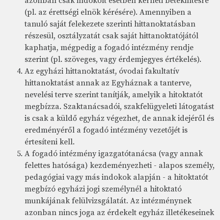
azonban csak indokolt esetben kérheti betekintésre
(pl. az érettségi elnök kérésére). Amennyiben a
tanuló saját felekezete szerinti hittanoktatásban
részesül, osztályzatát csak saját hittanoktatójától
kaphatja, mégpedig a fogadó intézmény rendje
szerint (pl. szöveges, vagy érdemjegyes értékelés).
Az egyházi hittanoktatást, óvodai fakultatív
hittanoktatást annak az Egyháznak a tanterve,
nevelési terve szerint tanítják, amelyik a hitoktatót
megbízza. Szaktanácsadói, szakfelügyeleti látogatást
is csak a küldő egyház végezhet, de annak idejéről és
eredményéről a fogadó intézmény vezetőjét is
értesíteni kell.
A fogadó intézmény igazgatótanácsa (vagy annak
felettes hatósága) kezdeményezheti - alapos személy,
pedagógiai vagy más indokok alapján - a hitoktatót
megbízó egyházi jogi személynél a hitoktató
munkájának felülvizsgálatát. Az intézménynek
azonban nincs joga az érdekelt egyház illetékeseinek