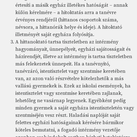
értesíti a másik egyház illetékes hatóságát – annak
külön kérelmére – a hitoktatás arra a tanévre
érvényes rendjéről (hittanos csoportok száma,
névsora, a hittanórák helye és ideje). A hitoktató
illetményét saját egyháza folyósítja.
A hittanoktató tartsa tiszteletben az intézmény
hagyományait, ünnepélyeit, egyházi sajátosságait és
házirendjét, illetve az intézmény is tartsa tiszteletben
más felekezetek ünnepeit. Ha a tanévnyitó,
tanévzáró, istentisztelet vagy szentmise keretében
van, az azon való részvételre kötelezhetők a más
vallású gyermekek is. Ezek az iskolai események, ha
istentisztelet vagy szentmise keretében zajlanak,
lehetőleg ne vasárnap legyenek. Egyébként pedig
minden gyermek a saját egyháza istentiszteletén vagy
szentmiséjén vesz részt. Haladási naplóját saját
felettes egyházi hatóságainak kérésére bármikor
köteles bemutatni, a fogadó intézmény vezetője