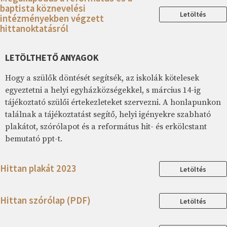
baptista köznevelési
Letöltés
intézményekben végzett
hittanoktatásról
LETÖLTHETŐ ANYAGOK
Hogy a szülők döntését segítsék, az iskolák kötelesek
egyeztetni a helyi egyházközségekkel, s március 14-ig
tájékoztató szülői értekezleteket szervezni. A honlapunkon
találnak a tájékoztatást segítő, helyi igényekre szabható
plakátot, szórólapot és a református hit- és erkölcstant
bemutató ppt-t.
Hittan plakát 2023
Letöltés
Hittan szórólap (PDF)
Letöltés