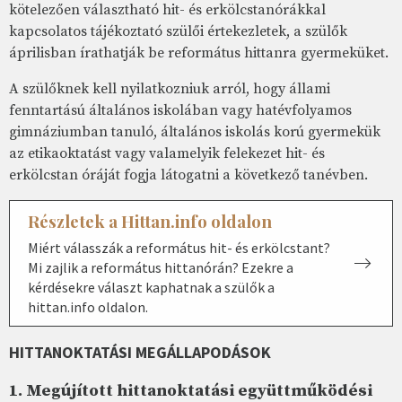
kötelezően választható hit- és erkölcstanórákkal
kapcsolatos tájékoztató szülői értekezletek, a szülők
áprilisban írathatják be református hittanra gyermeküket.
A szülőknek kell nyilatkozniuk arról, hogy állami
fenntartású általános iskolában vagy hatévfolyamos
gimnáziumban tanuló, általános iskolás korú gyermekük
az etikaoktatást vagy valamelyik felekezet hit- és
erkölcstan óráját fogja látogatni a következő tanévben.
Részletek a Hittan.info oldalon
Miért válasszák a református hit- és erkölcstant?
Mi zajlik a református hittanórán? Ezekre a
kérdésekre választ kaphatnak a szülők a
hittan.info oldalon.
HITTANOKTATÁSI MEGÁLLAPODÁSOK
1. Megújított hittanoktatási együttműködési