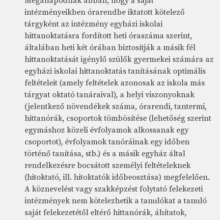
Megállapodnak abban, hogy a saját
intézményeikben órarendbe iktatott kötelező
tárgyként az intézmény egyházi iskolai
hittanoktatásra fordított heti óraszáma szerint,
általában heti két órában biztosítják a másik fél
hittanoktatását igénylő szülők gyermekei számára az
egyházi iskolai hittanoktatás tanításának optimális
feltételeit (amely feltételek azonosak az iskola más
tárgyat oktató tanáraival), a helyi viszonyoknak
(jelentkező növendékek száma, órarendi, tantermi,
hittanórák, csoportok tömbösítése (lehetőség szerint
egymáshoz közeli évfolyamok alkossanak egy
csoportot), évfolyamok tanóráinak egy időben
történő tanítása, stb.) és a másik egyház által
rendelkezésre bocsátott személyi feltételeknek
(hitoktató, ill. hitoktatók időbeosztása) megfelelően.
A köznevelést vagy szakképzést folytató felekezeti
intézmények nem kötelezhetik a tanulókat a tanuló
saját felekezetétől eltérő hittanórák, áhítatok,