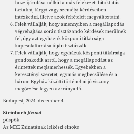
hozzájárulása nélkül a más felekezeti hitoktatás
tartalmi, tárgyi vagy személyi kérdéseiben
intézkedni, illetve azok feltételeit megváltoztatni.
Felek vállalják, hogy amennyiben a megállapodás
végrehajtása során tisztázandó kérdések merülnek
fel, úgy azt egyházuk központi titkársága
kapcsolattartása útján tisztázzák.
Felek vállalják, hogy egyházuk központi titkársága
gondoskodik arról, hogy a megállapodást az
érintettek megismerhessék. Egyebekben a
keresztényi szeretet, egymás megbecsülése és a
három Egyház közötti történelmi jó viszony
megőrzése legyen az irányadó.
Budapest, 2024. december 4.
Steinbach József
püspök
Az MRE Zsinatának lelkészi elnöke