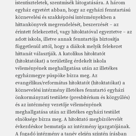
istentiszteletek, szentmisék látogatására. A három
egyház egyetért abban, hogy az egyházi fenntartású
köznevelési és szakképzési intézményekben a
hittankönyvek megrendelését, beszerzését – az
érintett felekezettel, vagy hitoktatóval egyeztetve – az
adott iskola, illetve annak fenntartója biztosítja
függetlenül attól, hogy a diákok melyik felekezet
hittanát választják. A katolikus hitoktatót
(hitoktatókat) a területileg érdekelt iskola
véleményének meghallgatása után az illetékes
egyházmegye püspöke bízza meg. Az
evangélikus/református hitoktatót (hitoktatókat) a
köznevelési intézmény illetékes fenntartó egyházi
önkormányzati testülete (presbitérium és közgyűlés)
és az intézmény vezetője véleményének
meghallgatása után az illetékes egyházi testület
elnöksége bízza meg. A hitoktató megbízólevelét
évkezdéskor bemutatja az intézmény igazgatójának.
A fogadó intézmény a tanév elején szintén írásban