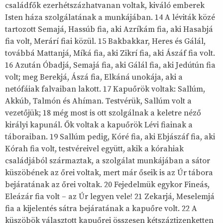
családfők ezerhétszázhatvanan voltak, kiváló emberek
Isten háza szolgálatának a munkájában. 14 A léviták közé
tartozott Semajá, Hassúb fia, aki Azríkám fia, aki Hasabjá
fia volt, Merárí fiai közül. 15 Bakbakkar, Heres és Gálál,
továbbá Mattanjá, Míká fia, aki Zikrí fia, aki Ászáf fia volt.
16 Azután Óbadjá, Semajá fia, aki Gálál fia, aki Jedútún fia
volt; meg Berekjá, Ászá fia, Elkáná unokája, aki a
netófáiak falvaiban lakott. 17 Kapuőrök voltak: Sallúm,
Akkúb, Talmón és Ahíman. Testvérük, Sallúm volt a
vezetőjük; 18 még most is ott szolgálnak a keletre néző
királyi kapunál. Ők voltak a kapuőrök Lévi fiainak a
táboraiban. 19 Sallúm pedig, Kóré fia, aki Ebjászáf fia, aki
Kórah fia volt, testvéreivel együtt, akik a kórahiak
családjából származtak, a szolgálat munkájában a sátor
küszöbének az őrei voltak, mert már őseik is az Úr tábora
bejáratának az őrei voltak. 20 Fejedelmük egykor Fineás,
Eleázár fia volt – az Úr legyen vele! 21 Zekarjá, Meselemjá
fia a kijelentés sátra bejáratának a kapuőre volt. 22 A
küszöbök választott kapuőrei összesen kétszáztizenketten