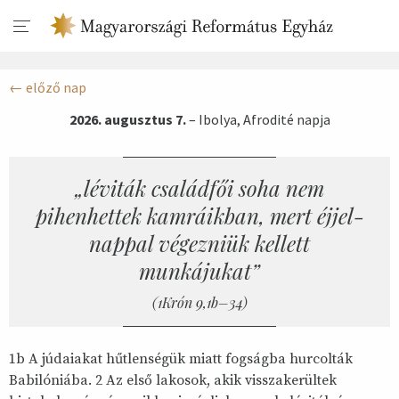
előző nap
2026. augusztus 7.
–
Ibolya, Afrodité napja
„léviták családfői soha nem
pihenhettek kamráikban, mert éjjel-
nappal végezniük kellett
munkájukat”
1Krón 9,1b–34
1b A júdaiakat hűtlenségük miatt fogságba hurcolták
Babilóniába. 2 Az első lakosok, akik visszakerültek