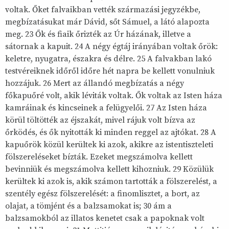
voltak. Őket falvaikban vették származási jegyzékbe,
megbízatásukat már Dávid, sőt Sámuel, a látó alapozta
meg. 23 Ők és fiaik őrizték az Úr házának, illetve a
sátornak a kapuit. 24 A négy égtáj irányában voltak őrök:
keletre, nyugatra, északra és délre. 25 A falvakban lakó
testvéreiknek időről időre hét napra be kellett vonulniuk
hozzájuk. 26 Mert az állandó megbízatás a négy
főkapuőré volt, akik léviták voltak. Ők voltak az Isten háza
kamráinak és kincseinek a felügyelői. 27 Az Isten háza
körül töltötték az éjszakát, mivel rájuk volt bízva az
őrködés, és ők nyitották ki minden reggel az ajtókat. 28 A
kapuőrök közül kerültek ki azok, akikre az istentiszteleti
fölszereléseket bízták. Ezeket megszámolva kellett
bevinniük és megszámolva kellett kihozniuk. 29 Közülük
kerültek ki azok is, akik számon tartották a fölszerelést, a
szentély egész fölszerelését: a finomlisztet, a bort, az
olajat, a tömjént és a balzsamokat is; 30 ám a
balzsamokból az illatos kenetet csak a papoknak volt