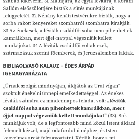
szabad kikeverni. 31 Mattitjára, az egyik lévitára, a kórahi
Sallúm elsőszülöttjére bízták a sütés munkájának
felügyeletét. 32 Néhány keháti testvérükre bízták, hogy a
sorba rakott kenyereket szombatról szombatra kirakják.
33 Az énekesek, a léviták családfői soha nem pihenhettek
kamráikban, mert éjjel-nappal végezniük kellett
munkájukat. 34 A léviták családfői voltak ezek,
származásuk szerint főemberek, és Jeruzsálemben laktak.
BIBLIAOLVASÓ KALAUZ – ÉDES ÁRPÁD
IGEMAGYARÁZATA
„Úrnak szolgái mindnyájan, áldjátok az Urat vígan” –
szoktuk énekelni ünnepi emelkedettséggel. Az énekes
léviták számára ez mindennapos feladat volt:
„léviták
családfői soha nem pihenhettek kamráikban, mert
éjjel-nappal végezniük kellett munkájukat”
(33). Sok
munkájuk volt, de a legfontosabb mind közül Istent áldani
felemelt kézzel, majd odafordulni néphez, és Isten
kegyelmes arcát felragyogtatni. Kérjük, hogy a mi