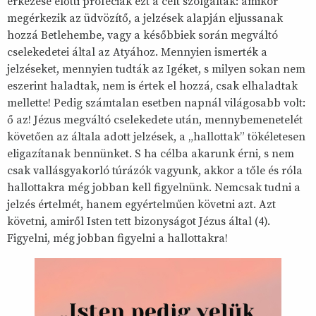
érkezése előtti próféciák ezt a célt szolgálták: amikor
megérkezik az üdvözítő, a jelzések alapján eljussanak
hozzá Betlehembe, vagy a későbbiek során megváltó
cselekedetei által az Atyához. Mennyien ismerték a
jelzéseket, mennyien tudták az Igéket, s milyen sokan nem
eszerint haladtak, nem is értek el hozzá, csak elhaladtak
mellette! Pedig számtalan esetben napnál világosabb volt:
ő az! Jézus megváltó cselekedete után, mennybemenetelét
követően az általa adott jelzések, a „hallottak” tökéletesen
eligazítanak bennünket. S ha célba akarunk érni, s nem
csak vallásgyakorló túrázók vagyunk, akkor a tőle és róla
hallottakra még jobban kell figyelnünk. Nemcsak tudni a
jelzés értelmét, hanem egyértelműen követni azt. Azt
követni, amiről Isten tett bizonyságot Jézus által (4).
Figyelni, még jobban figyelni a hallottakra!