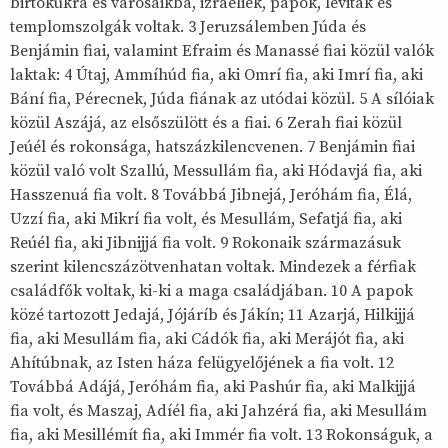
birtokukra és városaikba, izráeliek, papok, léviták és
templomszolgák voltak. 3 Jeruzsálemben Júda és
Benjámin fiai, valamint Efraim és Manassé fiai közül valók
laktak: 4 Útaj, Ammíhúd fia, aki Omrí fia, aki Imrí fia, aki
Bání fia, Pérecnek, Júda fiának az utódai közül. 5 A sílóiak
közül Aszájá, az elsőszülött és a fiai. 6 Zerah fiai közül
Jeúél és rokonsága, hatszázkilencvenen. 7 Benjámin fiai
közül való volt Szallú, Messullám fia, aki Hódavjá fia, aki
Hasszenuá fia volt. 8 Továbbá Jibnejá, Jeróhám fia, Élá,
Uzzí fia, aki Mikrí fia volt, és Mesullám, Sefatjá fia, aki
Reúél fia, aki Jibnijjá fia volt. 9 Rokonaik származásuk
szerint kilencszázötvenhatan voltak. Mindezek a férfiak
családfők voltak, ki-ki a maga családjában. 10 A papok
közé tartozott Jedajá, Jójáríb és Jákín; 11 Azarjá, Hilkijjá
fia, aki Mesullám fia, aki Cádók fia, aki Merájót fia, aki
Ahítúbnak, az Isten háza felügyelőjének a fia volt. 12
Továbbá Adájá, Jeróhám fia, aki Pashúr fia, aki Malkijjá
fia volt, és Maszaj, Adíél fia, aki Jahzérá fia, aki Mesullám
fia, aki Mesillémít fia, aki Immér fia volt. 13 Rokonságuk, a