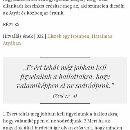
ellankadt kezeinket erősítse meg az, aki szüntelen dicsőíti
az Atyát és közbenjár értünk.
RÉ21 85
Hitvallás ének | 322 |
Hiszek egy Istenben, Hatalmas
Atyában
„Ezért tehát még jobban kell
figyelnünk a hallottakra, hogy
valamiképpen el ne sodródjunk.”
Zsid 2,1–4
1 Ezért tehát még jobban kell figyelnünk a hallottakra,
hogy valamiképpen el ne sodródjunk. 2 Mert ha az
angyalok által hirdetett ige olyan erős volt, hogy minden