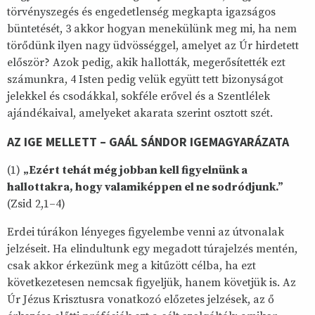
törvényszegés és engedetlenség megkapta igazságos
büntetését, 3 akkor hogyan menekülünk meg mi, ha nem
törődünk ilyen nagy üdvösséggel, amelyet az Úr hirdetett
először? Azok pedig, akik hallották, megerősítették ezt
számunkra, 4 Isten pedig velük együtt tett bizonyságot
jelekkel és csodákkal, sokféle erővel és a Szentlélek
ajándékaival, amelyeket akarata szerint osztott szét.
AZ IGE MELLETT – GAÁL SÁNDOR IGEMAGYARÁZATA
(1)
„Ezért tehát még jobban kell figyelnünk a
hallottakra, hogy valamiképpen el ne sodródjunk.”
(Zsid 2,1–4)
Erdei túrákon lényeges figyelembe venni az útvonalak
jelzéseit. Ha elindultunk egy megadott túrajelzés mentén,
csak akkor érkezünk meg a kitűzött célba, ha ezt
következetesen nemcsak figyeljük, hanem követjük is. Az
Úr Jézus Krisztusra vonatkozó előzetes jelzések, az ő