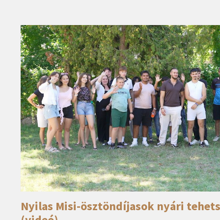
Nyilas Misi-ösztöndíjasok nyári tehet
(videó)