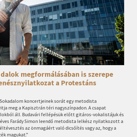
 dalok megformálásában is szerepe
enésznyilatkozat a Protestáns
 Sokadalom koncertjeinek sorát egy metodista
itja meg a Kapisztrán téri nagyszínpadon. A csapat
okból áll. Budavári fellépésük előtt gitáros-vokalistájuk és
 éves Farády Simon leendő metodista lelkész nyilatkozott a
Céltévesztés az önmagáért való dicsőítés vagy az, hogy a
zék magukat.”