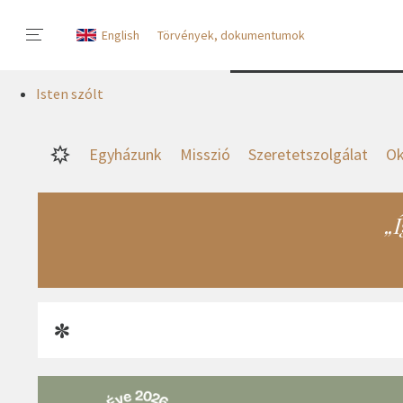
English
Törvények, dokumentumok
Isten szólt
Egyházunk
Misszió
Szeretetszolgálat
Ok
„Í