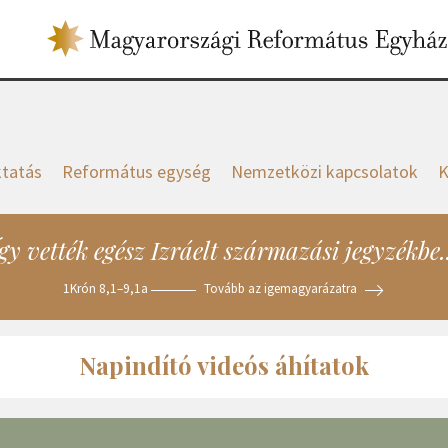
tatás
Református egység
Nemzetközi kapcsolatok
K
gy vették egész Izráelt származási jegyzékbe.
1Krón 8,1–9,1a
Tovább az igemagyarázatra
Napindító videós áhítatok