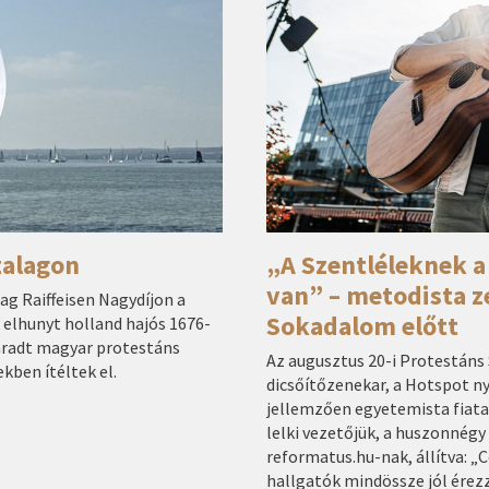
zalagon
„A Szentléleknek a
van” – metodista z
lag Raiffeisen Nagydíjon a
Sokadalom előtt
 elhunyt holland hajós 1676-
aradt magyar protestáns
Az augusztus 20-i Protestáns
kben ítéltek el.
dicsőítőzenekar, a Hotspot ny
jellemzően egyetemista fiatal
lelki vezetőjük, a huszonnégy
reformatus.hu-nak, állítva: „
hallgatók mindössze jól érez