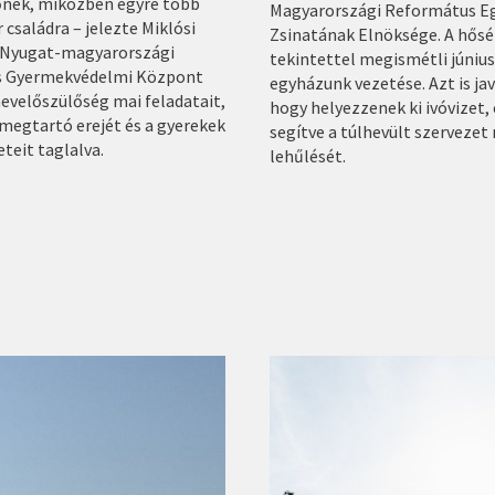
őnek, miközben egyre több
Magyarországi Református E
 családra – jelezte Miklósi
Zsinatának Elnöksége. A hősé
a Nyugat-magyarországi
tekintettel megismétli június
 Gyermekvédelmi Központ
egyházunk vezetése. Azt is jav
nevelőszülőség mai feladatait,
hogy helyezzenek ki ivóvizet, 
megtartó erejét és a gyerekek
segítve a túlhevült szervezet
teit taglalva.
lehűlését.