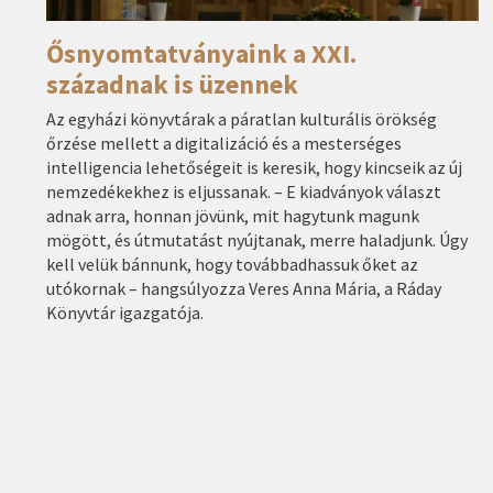
Ősnyomtatványaink a XXI.
századnak is üzennek
Az egyházi könyvtárak a páratlan kulturális örökség
őrzése mellett a digitalizáció és a mesterséges
intelligencia lehetőségeit is keresik, hogy kincseik az új
nemzedékekhez is eljussanak. – E kiadványok választ
adnak arra, honnan jövünk, mit hagytunk magunk
mögött, és útmutatást nyújtanak, merre haladjunk. Úgy
kell velük bánnunk, hogy továbbadhassuk őket az
utókornak – hangsúlyozza Veres Anna Mária, a Ráday
Könyvtár igazgatója.