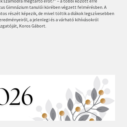
k számodra megtartó erőt?” – a többi között erre
tus Gimnázium tanulói körében végzett felmérésben. A
ntos részét képezik, de mivel töltik a diákok legszívesebben
eredményeiről, a jelenlegi és a várható kihívásokról
azgatóját, Koros Gábort.