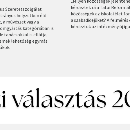
„Milyen közösségek jelentene
kérdeztek rá a Tatai Reformá
tus Szeretetszolgálat
közösségek az iskolai élet fo
trányos helyzetben élő
a szabadidejüket? A felmérés 
t, a művészet vagy a
kérdeztük az intézmény új ig
alomgyártás kategóriában is
 tanácsokkal is ellátja,
p remek lehetőség egymás
iákok.