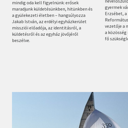
nevelőszül
mindig oda kell figyelnünk: erősek
gyermek vár
maradjunk küldetésünkben, hitünkben és
Erzsébet, 
a gyülekezeti életben – hangsúlyozza
Református
Jakab István, az erdélyi egyházkerület
vezetője a 
missziói előadója, az identitásról, a
a közösség 
küldetésről és az egyház jövőjéről
fő szükségle
beszélve.