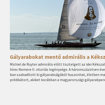
Gályarabokat mentő admirális a Kéks
Michiel de Ruyter admirális előtt tisztelgett az idei Kéksza
híres Nemere II. vitorlás legénysége. A háromszázötven éve
ban szabadított ki gályarabságából huszonhat, életben m
prédikátort, akiket korábban a magyarországi gályarabpere