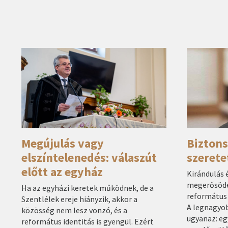
Megújulás vagy
Biztons
elszíntelenedés: válaszút
szerete
előtt az egyház
Kirándulás é
megerősödé
Ha az egyházi keretek működnek, de a
református
Szentlélek ereje hiányzik, akkor a
A legnagyo
közösség nem lesz vonzó, és a
ugyanaz: eg
református identitás is gyengül. Ezért