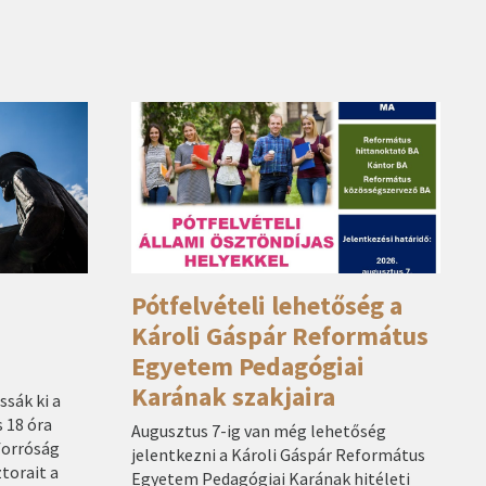
Pótfelvételi lehetőség a
Károli Gáspár Református
Egyetem Pedagógiai
Karának szakjaira
sák ki a
 18 óra
Augusztus 7-ig van még lehetőség
forróság
jelentkezni a Károli Gáspár Református
ztorait a
Egyetem Pedagógiai Karának hitéleti