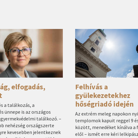
Felhívás a
ág, elfogadás,
gyülekezetekhez
t
hőségriadó idején
s a találkozás, a
s ünnepe is az országos
Az extrém meleg napokon nyis
 gyermekvédelmi találkozó. –
templomok kapuit reggel 9 és
bb nehézség országszerte
között, menedéket kínálva a 
yre kevesebben jelentkeznek
elől – ismét erre kéri lelkipás