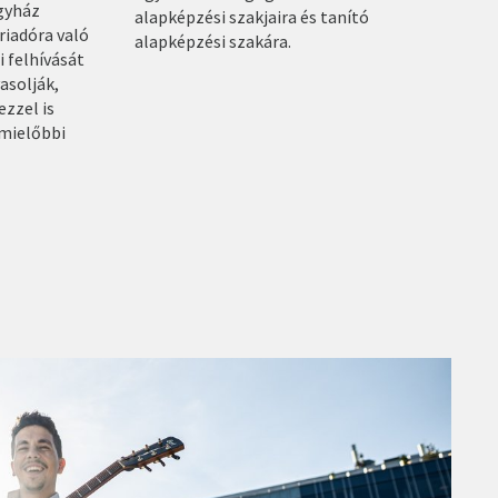
gyház
alapképzési szakjaira és tanító
riadóra való
alapképzési szakára.
i felhívását
asolják,
ezzel is
 mielőbbi