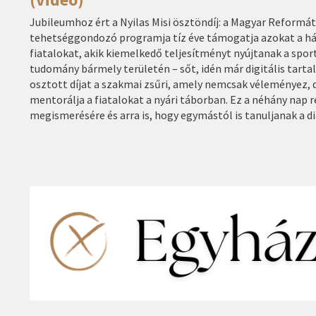
Jubileumhoz ért a Nyilas Misi ösztöndíj: a Magyar Reformá
tehetséggondozó programja tíz éve támogatja azokat a há
fiatalokat, akik kiemelkedő teljesítményt nyújtanak a spor
tudomány bármely területén – sőt, idén már digitális tart
osztott díjat a szakmai zsűri, amely nemcsak véleményez, de
mentorálja a fiatalokat a nyári táborban. Ez a néhány na
megismerésére és arra is, hogy egymástól is tanuljanak a d