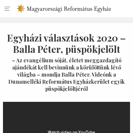
Egyházi választások 2020 –
Balla Péter, püspökjelölt
– Az evangélium sóját, életet meggazdagító
ajándékát kell bevinnünk a körülöttünk lévő
világba – mondja Balla Péter. Videónk a
Dunamelléki Református Egyházkerület egyik
püspökjelöltjéről