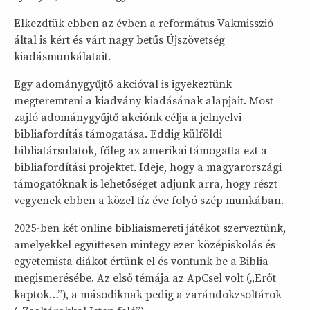
Elkezdtük ebben az évben a református Vakmisszió
által is kért és várt nagy betűs Újszövetség
kiadásmunkálatait.
Egy adománygyűjtő akcióval is igyekeztünk
megteremteni a kiadvány kiadásának alapjait. Most
zajló adománygyűjtő akciónk célja a jelnyelvi
bibliafordítás támogatása. Eddig külföldi
bibliatársulatok, főleg az amerikai támogatta ezt a
bibliafordítási projektet. Ideje, hogy a magyarországi
támogatóknak is lehetőséget adjunk arra, hogy részt
vegyenek ebben a közel tíz éve folyó szép munkában.
2025-ben két online bibliaismereti játékot szerveztünk,
amelyekkel együttesen mintegy ezer középiskolás és
egyetemista diákot értünk el és vontunk be a Biblia
megismerésébe. Az első témája az ApCsel volt („Erőt
kaptok…”), a másodiknak pedig a zarándokzsoltárok