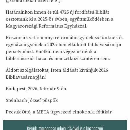
(„Zsoltárokkal Isten felé”).
Határainkon innen és túl 4725 új fordítású Bibliát
osztottunk ki a 2025-ös évben, együttműködésben a
Magyarországi Református Egyházzal.
Köszönjük valamennyi református gyülekezetünknek és
egyházmegyének a 2025-ben elküldött bibliavasárnapi
perselypénzt. Enélkül nem végezhetnénk a
bibliamissziót hazai és nemzetközi színtéren sem.
Áldott szolgálatokat, Isten áldását kívánjuk 2026
Bibliavasárnapján!
Budapest, 2026. február 9-én.
Steinbach József püspök
Pecsuk Ottó, a MBTA ügyvezető elnöke s.k. főtitkár