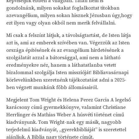
képviseljük ebben a világban. Talán nem is
gondolnánk, milyen sokakat foglalkoztat titokban
azevangélium, milyen sokan hisznek Jézusban úgy,hogy
ezt ilyen vagy olyan okból nem merik felvállalni.
Mi csak a felszínt látjuk, a távolságtartást, de Isten látja
azt is, ami az emberek szívében van. Végezzük az Isten
országa építésének és az evangélium hirdetésének a
szolgálatát azzal a bátorsággal, ami nem a látható
eredményekre néz, hanem a láthatatlanba vetett
bizalommal szolgálja Isten misszióját! Bibliavasárnapi
körlevelünkben szeretnénk tájékoztatást adni a 2025-
ben végzett munkánk főbb állomásairól.
Megjelent Tom Wright és Helena Perez Garcia A legelső
karácsony című gyermekkönyve, valamint Christiane
Herrlinger és Mathias Weber A húsvéti történet című
kiadványunk. Tom Wright-nak egy másik, nagyobb
terjedelmű kiadványát, „gyerekbibliáját” is szeretettel
ajánljuk, A Biblia nagy története címűt.