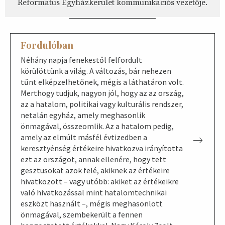
Református Egyházkerület kommunikációs vezetője.
Fordulóban
Néhány napja fenekestől felfordult
körülöttünk a világ. A változás, bár nehezen
tűnt elképzelhetőnek, mégis a láthatáron volt.
Merthogy tudjuk, nagyon jól, hogy az az ország,
az a hatalom, politikai vagy kulturális rendszer,
netalán egyház, amely meghasonlik
önmagával, összeomlik. Az a hatalom pedig,
amely az elmúlt másfél évtizedben a
keresztyénség értékeire hivatkozva irányította
ezt az országot, annak ellenére, hogy tett
gesztusokat azok felé, akiknek az értékeire
hivatkozott – vagy utóbb: akiket az értékeikre
való hivatkozással mint hatalomtechnikai
eszközt használt –, mégis meghasonlott
önmagával, szembekerült a fennen