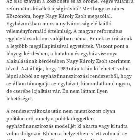
Az első szavam a köszöneté és az örömé. Végre valami a
református közéleti újságírásból! Merthogy az nincs.
Köszönöm, hogy Nagy Károly Zsolt megszólal.
Egyházunkban nincs a nyilvánosság elé kiálló
véleményformáló értelmiség. A magyar református
egyháztársadalom valójában néma. Ennek az írásának
a legtöbb megállapításával egyetértek. Viszont pont a
lényegi kérdésben, a hatalom és egyház viszonya
alakulásának kérdésében Nagy Károly Zsolt szerintem
téved. Azt állítja, hogy 1989 után talán ki lehetett volna
lépni abból az egyházfinanszírozási rendszerből, hogy
az állam támogatja az egyházat, kimondatlanul ugyan,
de cserébe lojalitást vár. Én nem láttam ilyen
lehetőséget.
A rendszerváltozás után nem mutatkozott olyan
politikai erő, amely a politikafüggetlen
egyházfinanszírozás modelljét ki akarta vagy ki tudta
volna dolgozni. Ebben a helyzetben is lett volna út az