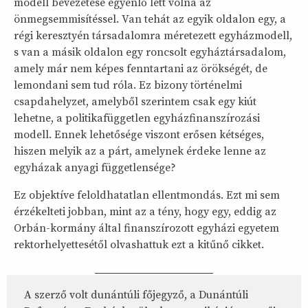
modell bevezetése egyenlő lett volna az
önmegsemmisítéssel. Van tehát az egyik oldalon egy, a
régi keresztyén társadalomra méretezett egyházmodell,
s van a másik oldalon egy roncsolt egyháztársadalom,
amely már nem képes fenntartani az örökségét, de
lemondani sem tud róla. Ez bizony történelmi
csapdahelyzet, amelyből szerintem csak egy kiút
lehetne, a politikafüggetlen egyházfinanszírozási
modell. Ennek lehetősége viszont erősen kétséges,
hiszen melyik az a párt, amelynek érdeke lenne az
egyházak anyagi függetlensége?
Ez objektíve feloldhatatlan ellentmondás. Ezt mi sem
érzékelteti jobban, mint az a tény, hogy egy, eddig az
Orbán-kormány által finanszírozott egyházi egyetem
rektorhelyettesétől olvashattuk ezt a kitűnő cikket.
A szerző volt dunántúli főjegyző, a Dunántúli