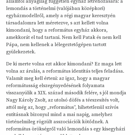
államtól anyagilag független egyház létrehozására: a
lemondás a történelmi (valójában középkori)
egyházmodellről, amely a régi magyar keresztyén
társadalomra lett méretezve, s azt kellett volna
kimondani, hogy a református egyház akkora,
amekkorát el tud tartani. Nem kell Patak és nem kell
Pápa, nem kellenek a lélegeztetőgépen tartott
gyülekezetek.
De ki merte volna ezt akkor kimondani? Ez maga lett
volna az árulás, a református identitás teljes feladása.
Valamit meg kell érteni: az igaz, hogy a magyar
reformátusság elszegényedésének folyamata
visszanyúlik a XIX. század második felére, s jól mondja
Nagy Károly Zsolt, az utolsó döfés a téeszesítés volt,
attól még az, hogy „református”, hihetetlenül szívós
entitásnak bizonyul mind a mai napig, amelyhez
történelmileg rögzült asszociációk kötődnek. A
református örökségről való lemondás s egy kisegyházi