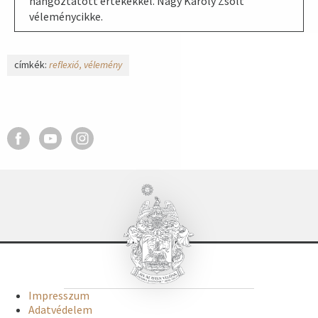
hangoztatott értékekkel. Nagy Károly Zsolt
véleménycikke.
címkék:
reflexió
vélemény
Impresszum
Adatvédelem