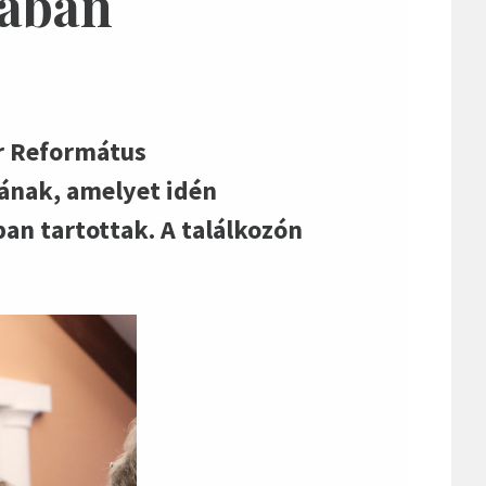
zában
ar Református
jának, amelyet idén
an tartottak. A találkozón