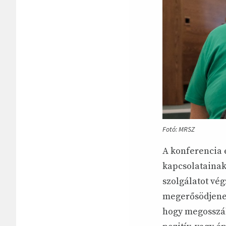
Fotó: MRSZ
A konferencia e
kapcsolatainak
szolgálatot vé
megerősödjenek
hogy megosszák