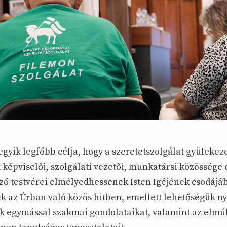
gyik legfőbb célja, hogy a szeretetszolgálat gyülekeze
 képviselői, szolgálati vezetői, munkatársi közössége 
gző testvérei elmélyedhessenek Isten Igéjének csodájá
 az Úrban való közös hitben, emellett lehetőségük nyíl
 egymással szakmai gondolataikat, valamint az elmúl