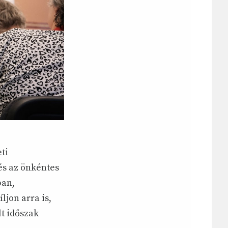
ti
és az önkéntes
ban,
jon arra is,
t időszak