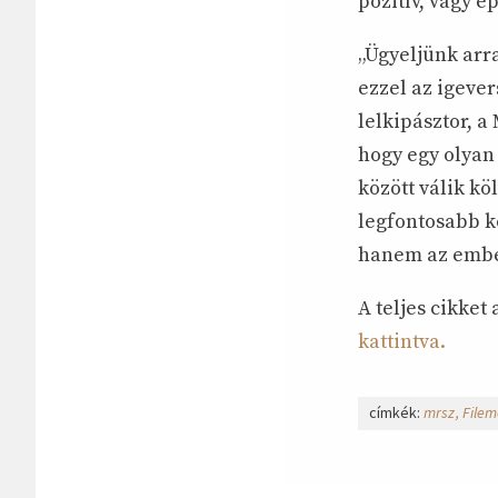
pozitív, vagy é
„Ügyeljünk arra
ezzel az igever
lelkipásztor, a
hogy egy olyan
között válik kö
legfontosabb k
hanem az ember
A teljes cikket
kattintva.
címkék:
mrsz
Filem