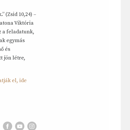
” (Zsid 10,24) –
atona Viktória
z a feladatunk,
sak egymás
ső és
 jön létre,
ják el, ide