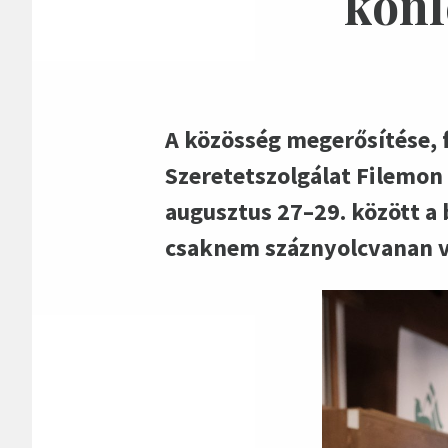
konf
A közösség megerősítése, 
Szeretetszolgálat Filemon
augusztus 27–29. között a
csaknem száznyolcvanan ve