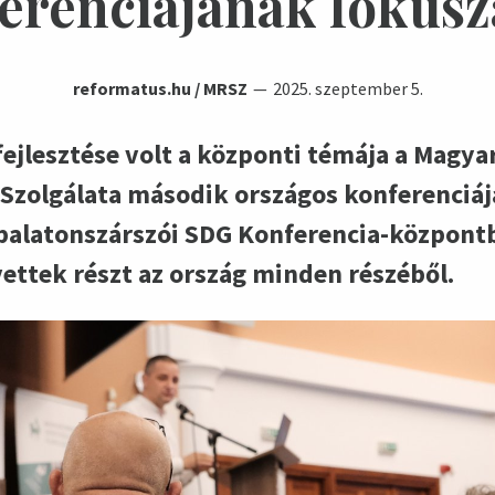
erenciájának fókus
reformatus.hu / MRSZ
2025. szeptember 5.
fejlesztése volt a központi témája a Magy
 Szolgálata második országos konferenciá
 balatonszárszói SDG Konferencia-központb
ttek részt az ország minden részéből.