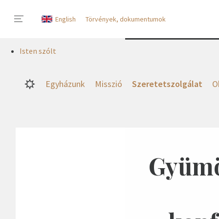
English
Törvények, dokumentumok
Isten szólt
Egyházunk
Misszió
Szeretetszolgálat
O
Gyümöl