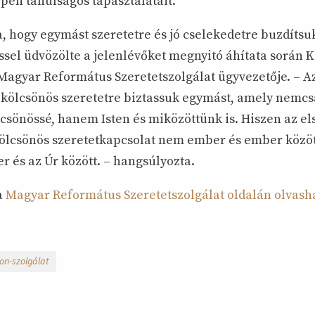
ppen tanulságos tapasztalatait.
, hogy egymást szeretetre és jó cselekedetre buzdítsuk.
ssel üdvözölte a jelenlévőket megnyitó áhítata során K
 Magyar Református Szeretetszolgálat ügyvezetője. – A
 kölcsönös szeretetre biztassuk egymást, amely nemc
lcsönössé, hanem Isten és miközöttünk is. Hiszen az el
ölcsönös szeretetkapcsolat nem ember és ember között
 és az Úr között. – hangsúlyozta.
 a
Magyar Református Szeretetszolgálat oldalán olvashat
on-szolgálat