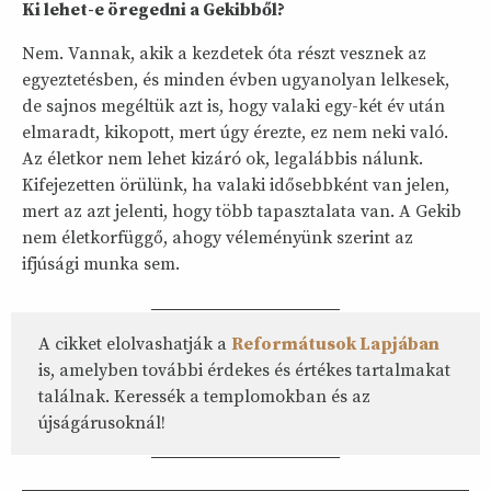
Ki lehet-e öregedni a Gekibből?
Nem. Vannak, akik a kezdetek óta részt vesznek az
egyeztetésben, és minden évben ugyanolyan lelkesek,
de sajnos megéltük azt is, hogy valaki egy-két év után
elmaradt, kikopott, mert úgy érezte, ez nem neki való.
Az életkor nem lehet kizáró ok, legalábbis nálunk.
Kifejezetten örülünk, ha valaki idősebbként van jelen,
mert az azt jelenti, hogy több tapasztalata van. A Gekib
nem életkorfüggő, ahogy véleményünk szerint az
ifjúsági munka sem.
A cikket elolvashatják a
Reformátusok Lapjában
is, amelyben további érdekes és értékes tartalmakat
találnak. Keressék a templomokban és az
újságárusoknál!