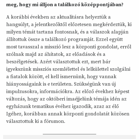
meg, hogy mi álljon a találkozó középpontjában?
A korábbi években az aktualitásra helyeztük a
hangsúlyt, a jelentkezőktől előzetesen megkérdeztük, ki
milyen témát tartana fontosnak, és a válaszok alapján
állítottuk össze a találkozó programját. Ezzel együtt
most tavasszal a misszió lesz a központi gondolat, erről
szólnak majd az áhítatok, az előadások és a
beszélgetések. Azért választottuk ezt, mert bár
igyekszünk missziós szemlélettel és lelkülettel szolgálni
a fiatalok között, el kell ismernünk, hogy vannak
hiányosságaink is e területen. Szükségünk van új
impulzusokra, információkra. Az előző évekhez képest
változás, hogy az októberi imaéjjelünk témája idén az
egyházunk tematikus évéhez igazodik, azaz az élő
Igéhez, korábban annak központi gondolatát közösen
választottuk ki a fórumon.