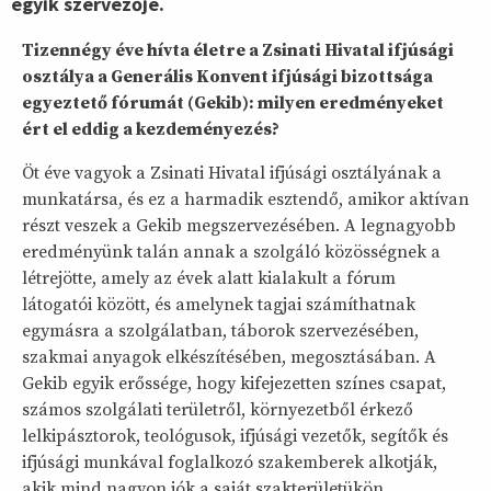
egyik szervezője.
Tizennégy éve hívta életre a Zsinati Hivatal ifjúsági
osztálya a Generális Konvent ifjúsági bizottsága
egyeztető fórumát (Gekib): milyen eredményeket
ért el eddig a kezdeményezés?
Öt éve vagyok a Zsinati Hivatal ifjúsági osztályának a
munkatársa, és ez a harmadik esztendő, amikor aktívan
részt veszek a Gekib megszervezésében. A legnagyobb
eredményünk talán annak a szolgáló közösségnek a
létrejötte, amely az évek alatt kialakult a fórum
látogatói között, és amelynek tagjai számíthatnak
egymásra a szolgálatban, táborok szervezésében,
szakmai anyagok elkészítésében, megosztásában. A
Gekib egyik erőssége, hogy kifejezetten színes csapat,
számos szolgálati területről, környezetből érkező
lelkipásztorok, teológusok, ifjúsági vezetők, segítők és
ifjúsági munkával foglalkozó szakemberek alkotják,
akik mind nagyon jók a saját szakterületükön.