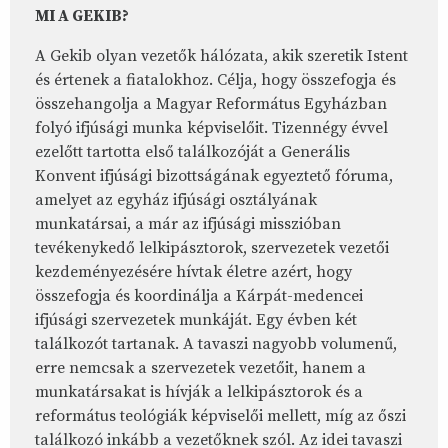
MI A GEKIB?
A Gekib olyan vezetők hálózata, akik szeretik Istent
és értenek a fiatalokhoz. Célja, hogy összefogja és
összehangolja a Magyar Református Egyházban
folyó ifjúsági munka képviselőit. Tizennégy évvel
ezelőtt tartotta első találkozóját a Generális
Konvent ifjúsági bizottságának egyeztető fóruma,
amelyet az egyház ifjúsági osztályának
munkatársai, a már az ifjúsági misszióban
tevékenykedő lelkipásztorok, szervezetek vezetői
kezdeményezésére hívtak életre azért, hogy
összefogja és koordinálja a Kárpát-medencei
ifjúsági szervezetek munkáját. Egy évben két
találkozót tartanak. A tavaszi nagyobb volumenű,
erre nemcsak a szervezetek vezetőit, hanem a
munkatársakat is hívják a lelkipásztorok és a
református teológiák képviselői mellett, míg az őszi
találkozó inkább a vezetőknek szól. Az idei tavaszi