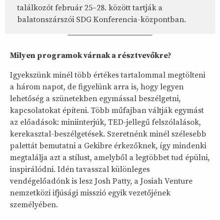
találkozót február 25–28. között tartják a
balatonszárszói SDG Konferencia-központban.
Milyen programok várnak a résztvevőkre?
Igyekszünk minél több értékes tartalommal megtölteni
a három napot, de figyelünk arra is, hogy legyen
lehetőség a szünetekben egymással beszélgetni,
kapcsolatokat építeni. Több műfajban váltják egymást
az előadások: miniinterjúk, TED-jellegű felszólalások,
kerekasztal-beszélgetések. Szeretnénk minél szélesebb
palettát bemutatni a Gekibre érkezőknek, így mindenki
megtalálja azt a stílust, amelyből a legtöbbet tud épülni,
inspirálódni. Idén tavasszal különleges
vendégelőadónk is lesz Josh Patty, a Josiah Venture
nemzetközi ifjúsági misszió egyik vezetőjének
személyében.