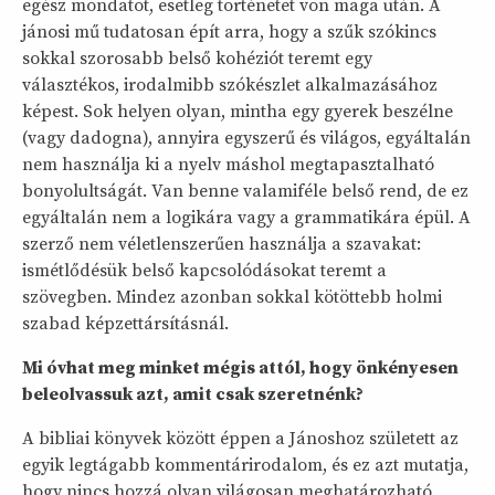
egész mondatot, esetleg történetet von maga után. A
jánosi mű tudatosan épít arra, hogy a szűk szókincs
sokkal szorosabb belső kohéziót teremt egy
választékos, irodalmibb szókészlet alkalmazásához
képest. Sok helyen olyan, mintha egy gyerek beszélne
(vagy dadogna), annyira egyszerű és világos, egyáltalán
nem használja ki a nyelv máshol megtapasztalható
bonyolultságát. Van benne valamiféle belső rend, de ez
egyáltalán nem a logikára vagy a grammatikára épül. A
szerző nem véletlenszerűen használja a szavakat:
ismétlődésük belső kapcsolódásokat teremt a
szövegben. Mindez azonban sokkal kötöttebb holmi
szabad képzettársításnál.
Mi óvhat meg minket mégis attól, hogy önkényesen
beleolvassuk azt, amit csak szeretnénk?
A bibliai könyvek között éppen a Jánoshoz született az
egyik legtágabb kommentárirodalom, és ez azt mutatja,
hogy nincs hozzá olyan világosan meghatározható