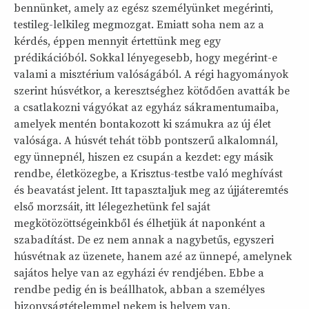
bennünket, amely az egész személyünket megérinti,
testileg-lelkileg megmozgat. Emiatt soha nem az a
kérdés, éppen mennyit értettünk meg egy
prédikációból. Sokkal lényegesebb, hogy megérint-e
valami a misztérium valóságából. A régi hagyományok
szerint húsvétkor, a keresztséghez kötődően avatták be
a csatlakozni vágyókat az egyház sákramentumaiba,
amelyek mentén bontakozott ki számukra az új élet
valósága. A húsvét tehát több pontszerű alkalomnál,
egy ünnepnél, hiszen ez csupán a kezdet: egy másik
rendbe, életközegbe, a Krisztus-testbe való meghívást
és beavatást jelent. Itt tapasztaljuk meg az újjáteremtés
első morzsáit, itt lélegezhetünk fel saját
megkötözöttségeinkből és élhetjük át naponként a
szabadítást. De ez nem annak a nagybetűs, egyszeri
húsvétnak az üzenete, hanem azé az ünnepé, amelynek
sajátos helye van az egyházi év rendjében. Ebbe a
rendbe pedig én is beállhatok, abban a személyes
bizonyságtételemmel nekem is helyem van.