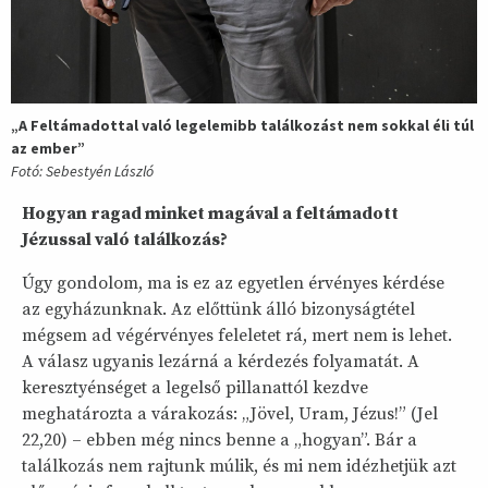
„A Feltámadottal való legelemibb találkozást nem sokkal éli túl
az ember”
Fotó: Sebestyén László
Hogyan ragad minket magával a feltámadott
Jézussal való találkozás?
Úgy gondolom, ma is ez az egyetlen érvényes kérdése
az egyházunknak. Az előttünk álló bizonyságtétel
mégsem ad végérvényes feleletet rá, mert nem is lehet.
A válasz ugyanis lezárná a kérdezés folyamatát. A
keresztyénséget a legelső pillanattól kezdve
meghatározta a várakozás: „Jövel, Uram, Jézus!” (Jel
22,20) – ebben még nincs benne a „hogyan”. Bár a
találkozás nem rajtunk múlik, és mi nem idézhetjük azt