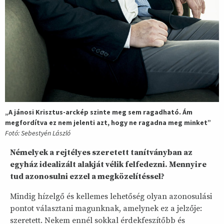
„A jánosi Krisztus-arckép szinte meg sem ragadható. Ám
megfordítva ez nem jelenti azt, hogy ne ragadna meg minket”
Fotó: Sebestyén László
Némelyek a rejtélyes szeretett tanítványban az
egyház idealizált alakját vélik felfedezni. Mennyire
tud azonosulni ezzel a megközelítéssel?
Mindig hízelgő és kellemes lehetőség olyan azonosulási
pontot választani magunknak, amelynek ez a jelzője:
szeretett. Nekem ennél sokkal érdekfeszítőbb és