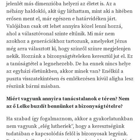
jelenlét más dimenzióba helyezi az életet is. Az a
néhány haldokló, akit úgy láthattam, mint aki a hitében
erősen ment el, már egészen e határvidéken járt.
Valójában csak ott lehet annyira közel lenni hozzá,
ahol a választóvonal szinte eltűnik. Mi már nem
azokhoz a generációkhoz tartozunk, amelyeket Jézus
még arra választott ki, hogy színről színre megjelenjen
nekik. Hozzánk a bizonyságtételeken keresztül jut el. Ez
a tanúságtétel a legnehezebb. De ha ennek nincs helye
az egyházi életünkben, akkor minek van? Enélkül a
puszta visszatekintésen és emlékezésen kívül aligha lesz
részünk bármi másban.
Miért vagyunk annyira tanácstalanok e téren? Nem
az ő Lelke buzdít bennünket a bizonyságtételre?
Ha szabad így fogalmaznom, akkor a gyakorlatunkban
nem vagyunk „elég lutheriek”, hogy a keresztségünk
tudatában e kapcsolódás felől is bizonyosak legyünk.