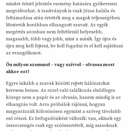
minket érintő jelentős esemény hatására gyökeresen
megváltozhat. A tanítványok is csak Jézus halála és
feltámadása után értették meg a maguk teljességében
Mesterük korábban elhangzott szavait. Az egyik
megértés azonban nem feltétlenül helyesebb,
magasabb, több vagy jobb, mint a másik. Így újra és
újra meg kell fejteni, be kell fogadni és el kell sajátítani
az evangéliumot.
Ön milyen szemmel – vagy szívvel – olvassa most
akkor ezt?
Egyre inkább a szavak közötti rejtett hálózatokat
keresem benne. Az ezzel való találkozás elsődleges
közege nem a papír és az olvasás, hanem mindig is az
elhangzás volt. Arra próbálok rájönni, hogyan
magyarázzák kölcsönösen egymást a szöveg távolabb
eső részei. Ez befogadónként változik: van, akinek egy
összecsengés csak egy szóösszetételt, míg másoknak