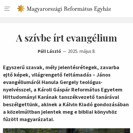
A szívbe írt evangélium
Páll László
2025. május 8.
Egyszerű szavak, mély jelentésrétegek, zavarba
ejtő képek, világrengető feltámadás – János
evangéliumáról Hanula Gergely teológus-
nyelvésszel, a Károli Gáspár Református Egyetem
Hittudományi Karának tanszékvezető tanárával
beszélgettünk, akinek a Kálvin Kiadó gondozásában
a közelmúltban jelentek meg e bibliai könyvhöz
fűzött magyarázatai.