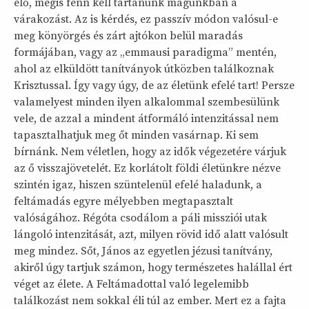
elő, mégis fenn kell tartanunk magunkban a
várakozást. Az is kérdés, ez passzív módon valósul-e
meg könyörgés és zárt ajtókon belül maradás
formájában, vagy az „emmausi paradigma” mentén,
ahol az elküldött tanítványok útközben találkoznak
Krisztussal. Így vagy úgy, de az életünk efelé tart! Persze
valamelyest minden ilyen alkalommal szembesülünk
vele, de azzal a mindent átformáló intenzitással nem
tapasztalhatjuk meg őt minden vasárnap. Ki sem
bírnánk. Nem véletlen, hogy az idők végezetére várjuk
az ő visszajövetelét. Ez korlátolt földi életünkre nézve
szintén igaz, hiszen szüntelenül efelé haladunk, a
feltámadás egyre mélyebben megtapasztalt
valóságához. Régóta csodálom a páli missziói utak
lángoló intenzitását, azt, milyen rövid idő alatt valósult
meg mindez. Sőt, János az egyetlen jézusi tanítvány,
akiről úgy tartjuk számon, hogy természetes halállal ért
véget az élete. A Feltámadottal való legelemibb
találkozást nem sokkal éli túl az ember. Mert ez a fajta