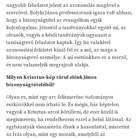
nagyobb feladatot jelent az azonosulás magával a
szerzővel. Bolyki János professzornak igaza volt abban,
hogy a bizonyságtétel az evangélium egyik
kulcsfogalma. Jézustól a tanítványokkal együtt mi, az
olvasók, vagyis a késői tanítványok ugyanazt a
tanúságtevő feladatot kaptuk. Így ha valakivel
azonosulási felületet kínál fel ez a mű, az maga a
bizonyságtevő személye. A mi esetünkben ez a szerző,
és nem valamelyik megrajzolt alakja.
Milyen Krisztus-kép tárul elénk János
bizonyságtételéből?
Olyan ez, mint egy arc felismerése: tudományos
eszközökkel nem írható le. És mégis, bár képtelen
vagyok a Krisztus-arcot körülírni, de ezer közül is
megismerem, ha rendelkezem ezzel a belső látással. Az
egyházatyák visszatérőn élnek a hasonlattal, miszerint
az Írás olyan, mint egy mozaik, amelyből az