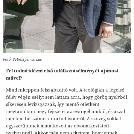
Fotó: Sebestyén László
Fel tudná idézni első találkozásélményét a jánosi
művel?
Mindenképpen felszabadító volt. A teológián a legelső
félév végén esélyt sem láttam arra, hogy görög nyelvből
sikeresen levizsgázzak, így mentő ötletként
megtanultam négy fejezetet az evangéliumból, és azzal
mentem be számot adni tudásomról. A szöveg sokkal
egyszerűbbnek mutatkozott az elvonatkoztatott
nyelvtannál. Akkor még nem sejtettem, hogy ennek