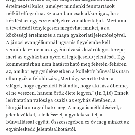
értelmezési kulcs, amelyet mindenki fenntartások
nélkül elfogadna. Ez azonban csak akkor igaz, ha a
kérdést az egyes személyekre vonatkoztatjuk. Mert ami
a tévedéstől ténylegesen megóvhat minket, az a
közösségi értelmezés a maga gyakorlati jelentőségével.
A jánosi evangéliumnál ugyanis figyelembe kell
vennünk: ez nem az egyéni olvasás kizárólagos terepe,
mert az egyházban nyeri el legteljesebb jelentését. Egy
kommentárban nem határozható meg feketén-fehéren
az, amikor egy gyülekezetben a kollektív bűnvallás után
elhangzik a feloldozás: „Mert úgy szerette Isten a
világot, hogy egyszülött Fiát adta, hogy aki hisz őbenne,
el ne vesszen, hanem örök élete legyen.” (Jn 3,16) Ennek
leírhatatlan valósága csakis az egyház életében, a
liturgiában ragadható meg. A maga ismétlődésével, a
jelenlevőkkel, a lelkésszel, a gyülekezettel, a
bűnvallással együtt. Összességében ez óv meg minket az
egyénieskedő jelentésalkotástól.