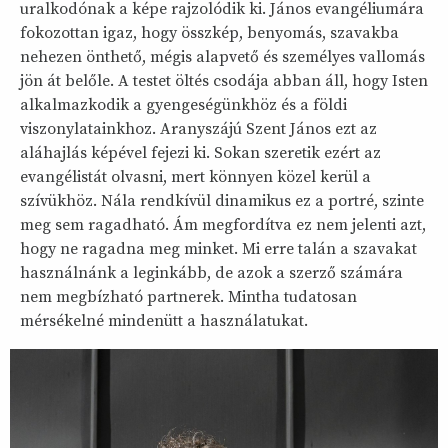
uralkodónak a képe rajzolódik ki. János evangéliumára
fokozottan igaz, hogy összkép, benyomás, szavakba
nehezen önthető, mégis alapvető és személyes vallomás
jön át belőle. A testet öltés csodája abban áll, hogy Isten
alkalmazkodik a gyengeségünkhöz és a földi
viszonylatainkhoz. Aranyszájú Szent János ezt az
aláhajlás képével fejezi ki. Sokan szeretik ezért az
evangélistát olvasni, mert könnyen közel kerül a
szívükhöz. Nála rendkívül dinamikus ez a portré, szinte
meg sem ragadható. Ám megfordítva ez nem jelenti azt,
hogy ne ragadna meg minket. Mi erre talán a szavakat
használnánk a leginkább, de azok a szerző számára
nem megbízható partnerek. Mintha tudatosan
mérsékelné mindenütt a használatukat.