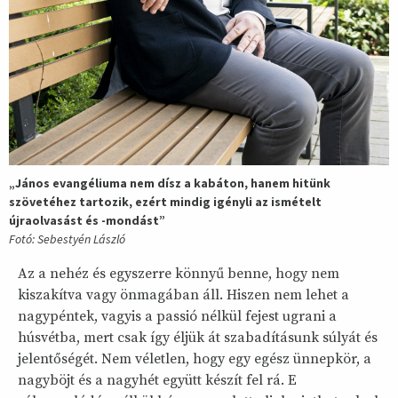
„János evangéliuma nem dísz a kabáton, hanem hitünk
szövetéhez tartozik, ezért mindig igényli az ismételt
újraolvasást és -mondást”
Fotó: Sebestyén László
Az a nehéz és egyszerre könnyű benne, hogy nem
kiszakítva vagy önmagában áll. Hiszen nem lehet a
nagypéntek, vagyis a passió nélkül fejest ugrani a
húsvétba, mert csak így éljük át szabadításunk súlyát és
jelentőségét. Nem véletlen, hogy egy egész ünnepkör, a
nagyböjt és a nagyhét együtt készít fel rá. E