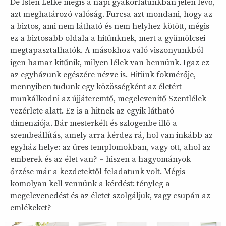
De Isten Lelke mégis a napi gyakorlatunkban jelen lévő,
azt meghatározó valóság. Furcsa azt mondani, hogy az
a biztos, ami nem látható és nem helyhez kötött, mégis
ez a biztosabb oldala a hitünknek, mert a gyümölcsei
megtapasztalhatók. A másokhoz való viszonyunkból
igen hamar kitűnik, milyen lélek van bennünk. Igaz ez
az egyházunk egészére nézve is. Hitünk fokmérője,
mennyiben tudunk egy közösségként az életért
munkálkodni az újjáteremtő, megelevenítő Szentlélek
vezérlete alatt. Ez is a hitnek az egyik látható
dimenziója. Bár mesterkélt és szlogenbe illő a
szembeállítás, amely arra kérdez rá, hol van inkább az
egyház helye: az üres templomokban, vagy ott, ahol az
emberek és az élet van? – hiszen a hagyományok
őrzése már a kezdetektől feladatunk volt. Mégis
komolyan kell vennünk a kérdést: tényleg a
megelevenedést és az életet szolgáljuk, vagy csupán az
emlékeket?