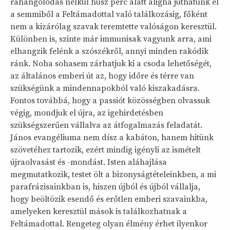
ráhangolódás nélkül húsz perc alatt aligha juthatunk el
a semmiből a Feltámadottal való találkozásig, főként
nem a kizárólag szavak teremtette valóságon keresztül.
Különben is, szinte már immunisak vagyunk arra, ami
elhangzik felénk a szószékről, annyi minden rakódik
ránk. Noha sohasem zárhatjuk ki a csoda lehetőségét,
az általános emberi út az, hogy időre és térre van
szükségünk a mindennapokból való kiszakadásra.
Fontos továbbá, hogy a passiót közösségben olvassuk
végig, mondjuk el újra, az igehirdetésben
szükségszerűen vállalva az átfogalmazás feladatát.
János evangéliuma nem dísz a kabáton, hanem hitünk
szövetéhez tartozik, ezért mindig igényli az ismételt
újraolvasást és -mondást. Isten aláhajlása
megmutatkozik, testet ölt a bizonyságtételeinkben, a mi
parafrázisainkban is, hiszen újból és újból vállalja,
hogy beöltözik esendő és erőtlen emberi szavainkba,
amelyeken keresztül mások is találkozhatnak a
Feltámadottal. Rengeteg olyan élmény érhet ilyenkor