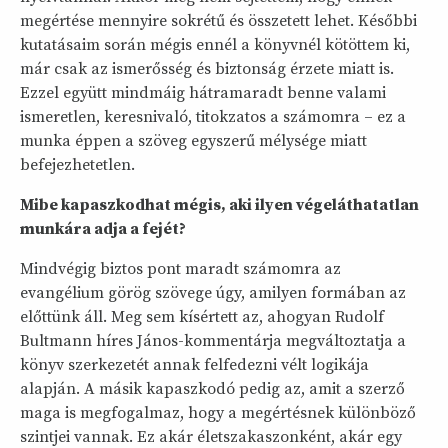
megértése mennyire sokrétű és összetett lehet. Későbbi
kutatásaim során mégis ennél a könyvnél kötöttem ki,
már csak az ismerősség és biztonság érzete miatt is.
Ezzel együtt mindmáig hátramaradt benne valami
ismeretlen, keresnivaló, titokzatos a számomra – ez a
munka éppen a szöveg egyszerű mélysége miatt
befejezhetetlen.
Mibe kapaszkodhat mégis, aki ilyen végeláthatatlan
munkára adja a fejét?
Mindvégig biztos pont maradt számomra az
evangélium görög szövege úgy, amilyen formában az
előttünk áll. Meg sem kísértett az, ahogyan Rudolf
Bultmann híres János-kommentárja megváltoztatja a
könyv szerkezetét annak felfedezni vélt logikája
alapján. A másik kapaszkodó pedig az, amit a szerző
maga is megfogalmaz, hogy a megértésnek különböző
szintjei vannak. Ez akár életszakaszonként, akár egy