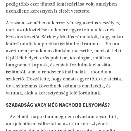
pedig több ezer tüntető lemészárlása volt, amelyben
tizenkilenc keresztyén is életét vesztette.
A rezsim szemében a keresztyénség azért is veszélyes,
mert az üldöztetések ellenére egyre többen lesznek
Krisztus követői. Sárközy Miklós rámutatott, hogy sokan
kiábrándultak a politikai iszlámból Iránban. – Sokan
azért nem járnak muszlimként mecsetbe, mert ott lelki
táplálék helyett erős politikai, ideológiai, militáns
hangnemet kapnak, és emiatt fordulnak el a síita
iszlámtól, amit a rendszer kínál nekik – mondta a
szakértő. Hozzátette, hogy emiatt egyre több az ateista,
de a szúfizmus követőinek száma is emelkedik, és
vannak, akik a keresztyénség felé fordulnak.
SZABADSÁG VAGY MÉG NAGYOBB ELNYOMÁS?
– Az elmúlt napokban még nem olvastam olyan hírt,
ami jelentősen változtatna az iráni keresztyének
helyzetén, de nehéz információkhoz jutni – mondta