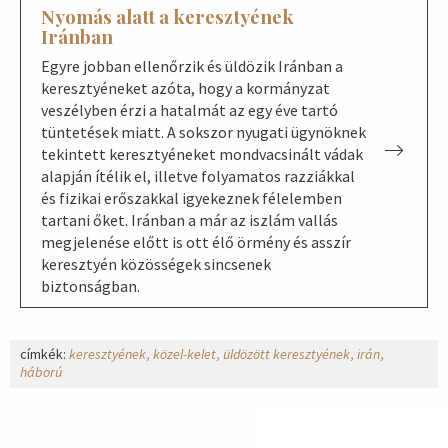
Nyomás alatt a keresztyének
Iránban
Egyre jobban ellenőrzik és üldözik Iránban a
keresztyéneket azóta, hogy a kormányzat
veszélyben érzi a hatalmát az egy éve tartó
tüntetések miatt. A sokszor nyugati ügynöknek
tekintett keresztyéneket mondvacsinált vádak
alapján ítélik el, illetve folyamatos razziákkal
és fizikai erőszakkal igyekeznek félelemben
tartani őket. Iránban a már az iszlám vallás
megjelenése előtt is ott élő örmény és asszír
keresztyén közösségek sincsenek
biztonságban.
címkék:
keresztyének
közel-kelet
üldözött keresztyének
irán
háború