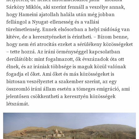
Sárközy Miklós, aki szerint fennáll a veszélye annak,
hogy Hameini ajatollah halála után még jobban
fellángol a Nyugat-ellenesség és a vallási
türelmetlenség. Ennek elsősorban a helyi zsidóság van
kitéve, de a keresztyéneket is érintheti. – Bízom benne,
hogy nem éri atrocitás ezeket a sérülékeny közösségeket
– tette hozzá. Az iráni örménységgel kapcsolatban
derűlátóbb: mint fogalmazott, ők évszázadok óta ott
élnek, és az irániak többsége is maguk közül valónak
fogadja el őket. Ami őket és más közösségeket is
biztosan veszélyeztet a szakember szerint, az egy
összeomló iráni állam esetén a tömeges emigráció, ami
jelentősen csökkentheti a keresztyén közösségek
létszámát.