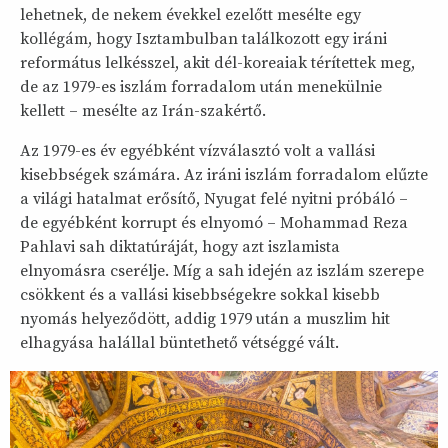
lehetnek, de nekem évekkel ezelőtt mesélte egy
kollégám, hogy Isztambulban találkozott egy iráni
református lelkésszel, akit dél-koreaiak térítettek meg,
de az 1979-es iszlám forradalom után menekülnie
kellett – mesélte az Irán-szakértő.
Az 1979-es év egyébként vízválasztó volt a vallási
kisebbségek számára. Az iráni iszlám forradalom elűzte
a világi hatalmat erősítő, Nyugat felé nyitni próbáló –
de egyébként korrupt és elnyomó – Mohammad Reza
Pahlavi sah diktatúráját, hogy azt iszlamista
elnyomásra cserélje. Míg a sah idején az iszlám szerepe
csökkent és a vallási kisebbségekre sokkal kisebb
nyomás helyeződött, addig 1979 után a muszlim hit
elhagyása halállal büntethető vétséggé vált.