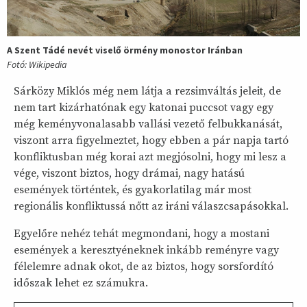
A Szent Tádé nevét viselő örmény monostor Iránban
Fotó: Wikipedia
Sárközy Miklós még nem látja a rezsimváltás jeleit, de
nem tart kizárhatónak egy katonai puccsot vagy egy
még keményvonalasabb vallási vezető felbukkanását,
viszont arra figyelmeztet, hogy ebben a pár napja tartó
konfliktusban még korai azt megjósolni, hogy mi lesz a
vége, viszont biztos, hogy drámai, nagy hatású
események történtek, és gyakorlatilag már most
regionális konfliktussá nőtt az iráni válaszcsapásokkal.
Egyelőre nehéz tehát megmondani, hogy a mostani
események a keresztyéneknek inkább reményre vagy
félelemre adnak okot, de az biztos, hogy sorsfordító
időszak lehet ez számukra.