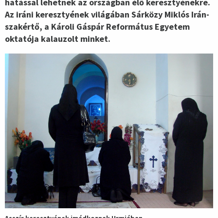
hatással lehetnek az országban élő keresztyénekre.
Az iráni keresztyének világában Sárközy Miklós Irán-
szakértő, a Károli Gáspár Református Egyetem
oktatója kalauzolt minket.
Asszír keresztyének imádkoznak Urmiában