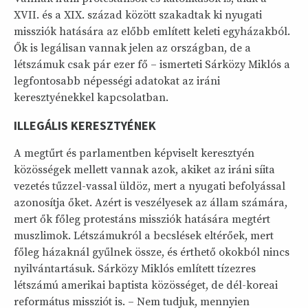
XVII. és a XIX. század között szakadtak ki nyugati
missziók hatására az előbb említett keleti egyházakból.
Ők is legálisan vannak jelen az országban, de a
létszámuk csak pár ezer fő – ismerteti Sárközy Miklós a
legfontosabb népességi adatokat az iráni
keresztyénekkel kapcsolatban.
ILLEGÁLIS KERESZTYÉNEK
A megtűrt és parlamentben képviselt keresztyén
közösségek mellett vannak azok, akiket az iráni síita
vezetés tűzzel-vassal üldöz, mert a nyugati befolyással
azonosítja őket. Azért is veszélyesek az állam számára,
mert ők főleg protestáns missziók hatására megtért
muszlimok. Létszámukról a becslések eltérőek, mert
főleg házaknál gyűlnek össze, és érthető okokból nincs
nyilvántartásuk. Sárközy Miklós említett tízezres
létszámú amerikai baptista közösséget, de dél-koreai
református missziót is. – Nem tudjuk, mennyien