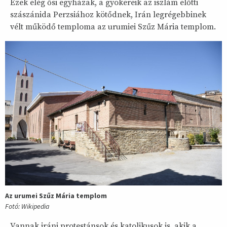
Ezek elég ősi egyházak, a gyökereik az iszlám előtti
szászánida Perzsiához kötődnek, Irán legrégebbinek
vélt működő temploma az urumiei Szűz Mária templom.
Az urumei Szűz Mária templom
Fotó: Wikipedia
Vannak iráni protestánsok és katolikusok is, akik a