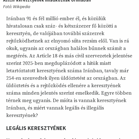
Fotó: Wikipedia
Iránban 91 és fél millió ember él, és közülük
hivatalosan csak száz- és kétszázezer fő közötti a
keresztyén, de valójában további százezrek
rejtőzködhetnek az elnyomó síita rezsim elől. Van is rá
okuk, ugyanis az országban halálos bűnnek számít a
megtérés. Az Article 18 és más civil szervezetek jelentése
szerint 2025-ben megduplázódott a hitük miatt
letartóztatott keresztyének száma Iránban, tavaly már
254-en szenvedtek ilyen üldöztetést az országban. Az
üldöztetés és a rejtőzködés ellenére a keresztyének
száma minden jelentés szerint emelkedik. Egyre többen
térnek meg ugyanis. De mióta is vannak keresztyének
Iránban, és miért vannak legális és illegális
keresztyének?
LEGÁLIS KERESZTYÉNEK