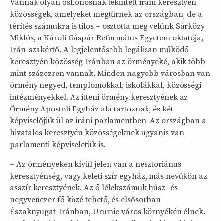
Vannak olyan őshonosnak tekintett iráni keresztyén
közösségek, amelyeket megtűrnek az országban, de a
térítés számukra is tilos – osztotta meg velünk Sárközy
Miklós, a Károli Gáspár Református Egyetem oktatója,
Irán-szakértő. A legjelentősebb legálisan működő
keresztyén közösség Iránban az örményeké, akik több
mint százezren vannak. Minden nagyobb városban van
örmény negyed, templomokkal, iskolákkal, közösségi
intézményekkel. Az itteni örmény keresztyének az
Örmény Apostoli Egyház alá tartoznak, és két
képviselőjük ül az iráni parlamentben. Az országban a
hivatalos keresztyén közösségeknek ugyanis van
parlamenti képviseletük is.
– Az örményeken kívül jelen van a nesztoriánus
keresztyénség, vagy keleti szír egyház, más nevükön az
asszír keresztyének. Az ő lélekszámuk húsz- és
negyvenezer fő közé tehető, és elsősorban
Északnyugat-Iránban, Urumie város környékén élnek.