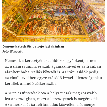
Örmény katedrális belseje Iszfahánban
Fotó: Wikipedia
Nemcsak a keresztyéneket üldözik egyébként, hanem
az iszlám szunnita és szúfi ágainak híveit és az Iránban
alapított bahái vallás követőit is. Az iráni zsidók pedig
az elmúlt években egyre erősödő Izrael-ellenesség miatt
kerültek állandó célkeresztbe.
A 2022-es tüntetések óta a helyzet csak még rosszabb
lett az országban, és ezt a keresztyének is megérezték.
Az amerikai és izraeli támadás közvetlen előzménye