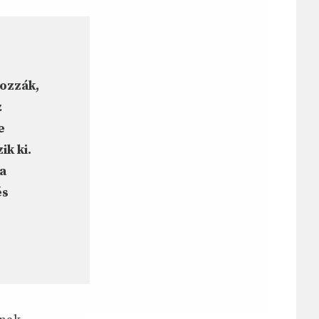
lozzák,
z
e
ik ki.
a
és