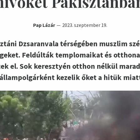
hívőket Pakisztánba
Pap Lázár
2023. szeptember 19.
sztáni Dzsaranvala térségében muszlim s
égeket. Feldúlták templomaikat és otthon
tek el. Sok keresztyén otthon nélkül marad
llampolgárként kezelik őket a hitük miat