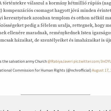
 történtekre válaszul a kormány kétmillió rúpiás (nag
nt) kompenzációs csomagot hagyott jóvá minden érintet
yi keresztyének azonban templom és otthon nélkül ma
özösségeket pedig a félelem uralja, rettegnek, hogy 
nnek ellenére maradnak, reménykednek Isten igazságo
csak házaikat, de szentélyeiket és imaházaikat is újr
is the salvation army Church
@RabiyaJaveri
pic.twitter.com/3nOY
ational Commission for Human Rights (@nchrofficial)
August 17,