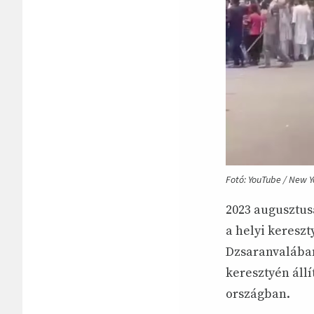
Fotó: YouTube / New Y
2023 augusztus
a helyi keresz
Dzsaranvalában.
keresztyén áll
országban.