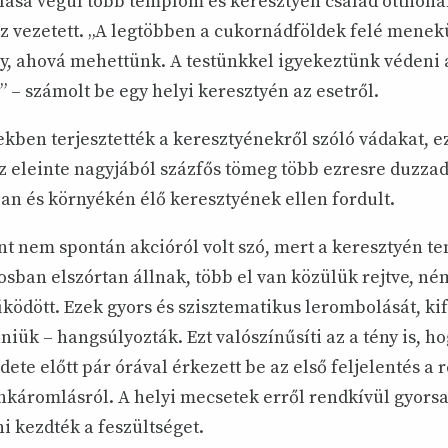
ása végül több templom és keresztyén család otthon
 vezetett. „A legtöbben a cukornádföldek felé menekü
ly, ahová mehettünk. A testünkkel igyekeztünk védeni 
 – számolt be egy helyi keresztyén az esetről.
kben terjesztették a keresztyénekről szóló vádakat, e
az eleinte nagyjából százfős tömeg több ezresre duzza
an és környékén élő keresztyének ellen fordult.
int nem spontán akcióról volt szó, mert a keresztyén 
osban elszórtan állnak, több el van közülük rejtve, né
ödött. Ezek gyors és szisztematikus lerombolását, kif
lniük – hangsúlyozták. Ezt valószínűsíti az a tény is, h
te előtt pár órával érkezett be az első feljelentés a 
enkáromlásról. A helyi mecsetek erről rendkívül gyorsa
ni kezdték a feszültséget.