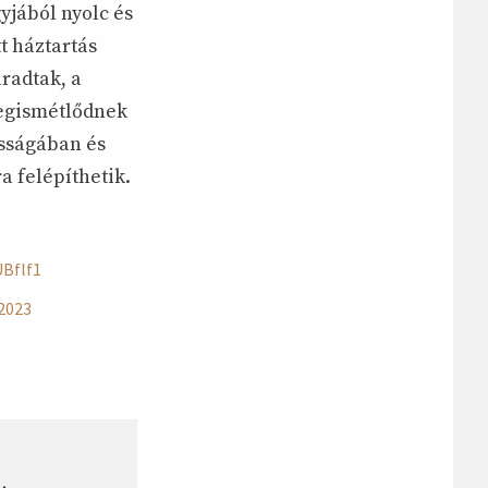
yjából nyolc és
t háztartás
radtak, a
megismétlődnek
sságában és
a felépíthetik.
UBflf1
 2023