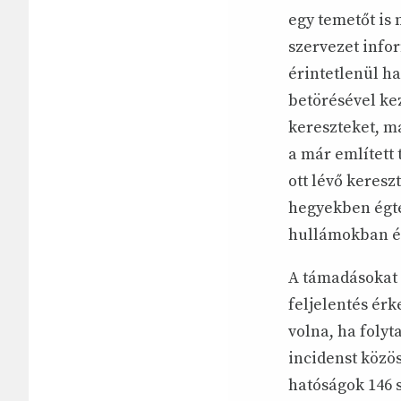
egy temetőt is
szervezet info
érintetlenül ha
betörésével kez
kereszteket, ma
a már említett 
ott lévő keresz
hegyekben égte
hullámokban é
A támadásokat 
feljelentés érk
volna, ha foly
incidenst közös
hatóságok 146 s