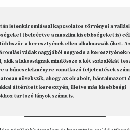
tán istenkáromlással kapcsolatos törvényei a vallási
ségeket (beleértve a muszlim kisebbségeket is) cé
többször a keresztyének ellen alkalmazzák őket. A
áromlási vádak nagyjából negyede a keresztyénekr
l, akik a lakosságnak mindössze a két százalékát tesz
e a bűncselekményre vonatkozó feljelentések szám
atosan növekszik, ahogy az elrabolt, bántalmazott 
kkal áttérített keresztyén, illetve más kisebbségi
okhoz tartozó lányok száma is.