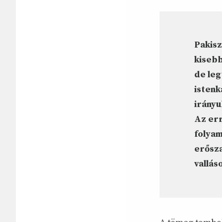
Pakisz
kisebb
de leg
istenk
irányu
Az err
folyam
erősza
vallás