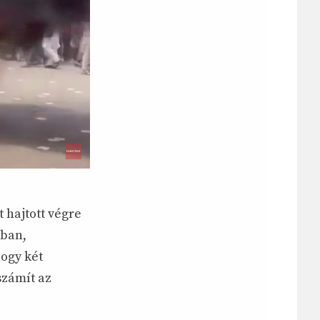
 hajtott végre
yban,
hogy két
számít az