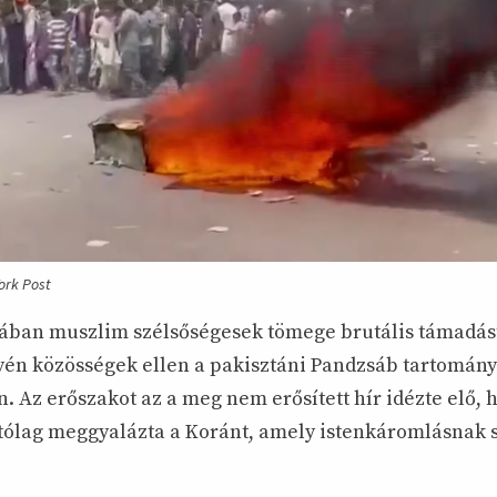
ork Post
ában muszlim szélsőségesek tömege brutális támadást
tyén közösségek ellen a pakisztáni Pandzsáb tartomán
 Az erőszakot az a meg nem erősített hír idézte elő, 
ítólag meggyalázta a Koránt, amely istenkáromlásnak 