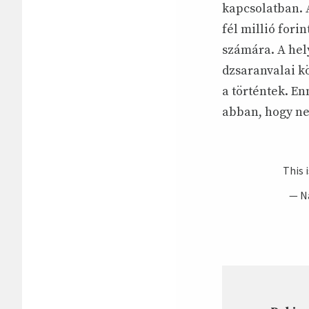
kapcsolatban. A
fél millió fori
számára. A hel
dzsaranvalai k
a történtek. E
abban, hogy nem
This 
— N