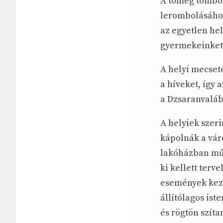
A tömeg tombol
lerombolásához
az egyetlen he
gyermekeinket”
A helyi mecsete
a híveket, így 
a Dzsaranvaláb
A helyiek szer
kápolnák a vár
lakóházban műk
ki kellett terve
események kezde
állítólagos ist
és rögtön szíta