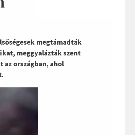
n
zélsőségesek megtámadták
aikat, meggyalázták szent
t az országban, ahol
t.