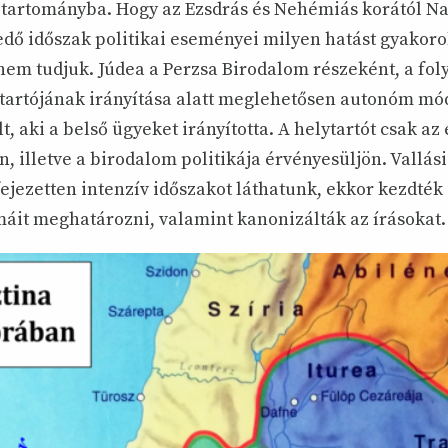
tartományba. Hogy az Ezsdrás és Nehémiás korától N
jedő időszak politikai eseményei milyen hatást gyakoro
em tudjuk. Júdea a Perzsa Birodalom részeként, a foly
tartójának irányítása alatt meglehetősen autonóm m
lt, aki a belső ügyeket irányította. A helytartót csak az
n, illetve a birodalom politikája érvényesüljön. Vallá
jezetten intenzív időszakot láthatunk, ekkor kezdték a
rmáit meghatározni, valamint kanonizálták az írásokat.