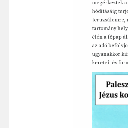
megérkeztek a 
hódításáig ter
Jeruzsálemre, n
tartomány hely
élén a főpap ál
az adó befolyjo
ugyanakkor kife
kereteit és fo