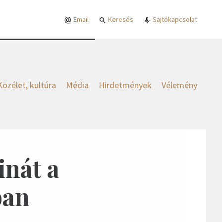
Email
Keresés
Sajtókapcsolat
Közélet, kultúra
Média
Hirdetmények
Vélemény
inát a
ban