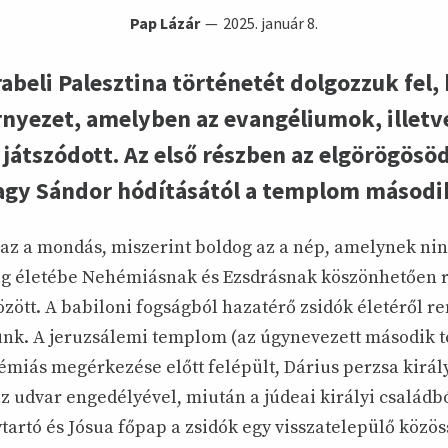
Pap Lázár
2025. január 8.
beli Palesztina történetét dolgozzuk fel,
környezet, amelyben az evangéliumok, illetv
játszódott. Az első részben az elgörögösöd
agy Sándor hódításától a templom második
z a mondás, miszerint boldog az a nép, amelynek nin
ág életébe Nehémiásnak és Ezsdrásnak köszönhetően 
zött. A babiloni fogságból hazatérő zsidók életéről r
ünk. A jeruzsálemi templom (az úgynevezett második
émiás megérkezése előtt felépült, Dárius perzsa királ
az udvar engedélyével, miután a júdeai királyi család
tartó és Jósua főpap a zsidók egy visszatelepülő közö