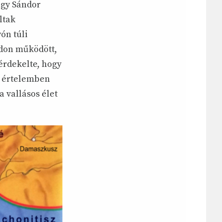
agy Sándor
ltak
ón túli
ódon működött,
 érdekelte, hogy
si értelemben
 vallásos élet