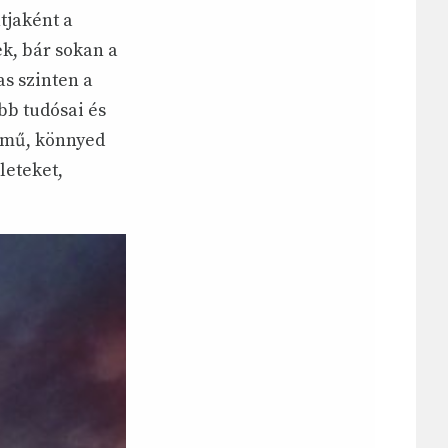
tjaként a
ek, bár sokan a
as szinten a
bb tudósai és
emű, könnyed
leteket,