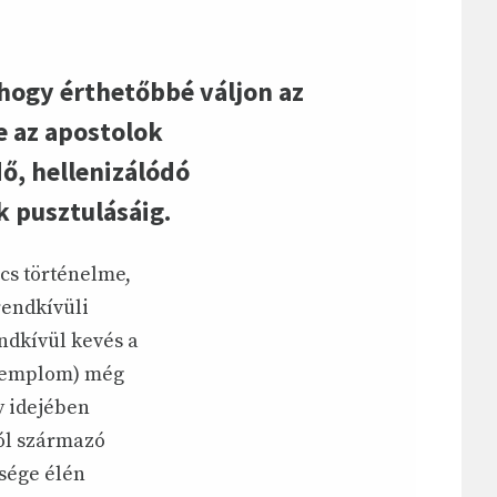
 hogy érthetőbbé váljon az
e az apostolok
ő, hellenizálódó
 pusztulásáig.
cs történelme,
rendkívüli
endkívül kevés a
 templom) még
y idejében
ból származó
ssége élén