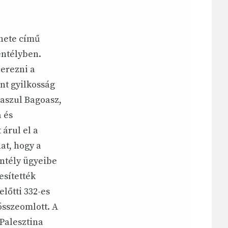
énete című
entélyben.
zerezni a
ént gyilkosság
laszul Bagoasz,
a és
 árul el a
hat, hogy a
entély ügyeibe
esítették
lőtti 332-es
összeomlott. A
 Palesztina