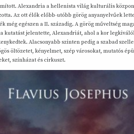
ított. Alexandria a hellenista világ kulturális közpon
zotta. Az ott élők előbb-utóbb görög anyanyelvűek lett
ték még egészen a II. századig. A görög műveltség mag
 kutatást jelentette, Alexandriát, ahol a kor legkiváló
enykedtek. Alacsonyabb szinten pedig a szabad szell
gös öltözetet, kényelmet, szép városokat, mutatós épü
ket, színházat és cirkuszt.