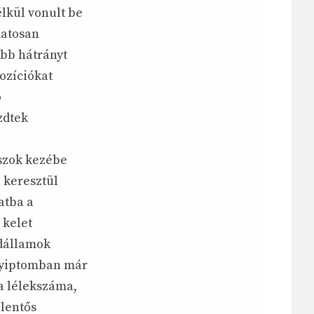
lkül vonult be
matosan
ebb hátrányt
ozíciókat
ó
zdtek
oszok kezébe
n keresztül
atba a
 kelet
ódállamok
Egyiptomban már
a lélekszáma,
elentős