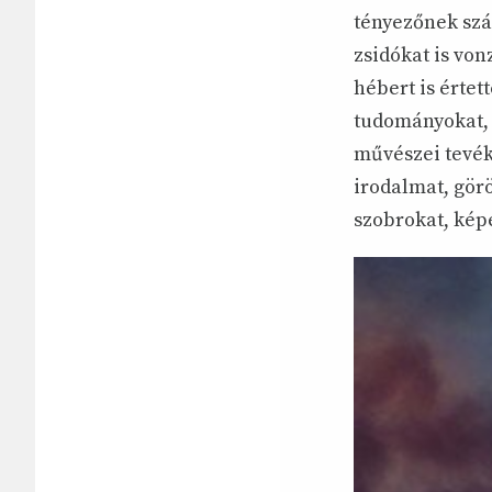
tényezőnek szám
zsidókat is von
hébert is értet
tudományokat, a
művészei tevék
irodalmat, görö
szobrokat, képe