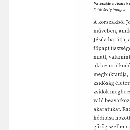
Palesztina Jézus 
Fotó: Getty Images
A korszakból J
művében, amiko
Jésúa barátja,
főpapi tisztség
miatt, valamint
aki az uralkodó
megbuktatója, „
zsidóság életér
zsidók megbecs
való beavatkozá
akaratukat. Rad
hódítása hozott
görög szellem 