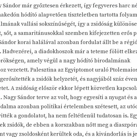
y Sándor már győztesen érkezett, így fegyveres harc né
makedón hódító alapvetően tiszteletben tartotta folya
lmának vallási sokszínűségét, így a zsidóság különös
, sőt, a samaritánusokkal szemben kifejezetten erős p
Sándor korai halálával azonban fordulat állt be a régi
 Hadvezérei, a diadokhoszok már a teteme fölött elke
rökségen, amely végül a nagy hódító birodalmának
oz vezetett. Palesztina az Egyiptomot uraló Ptolemai
gerősítették a zsidók helyzetét, és nagyjából száz éve
etet. A zsidóság először ekkor lépett közvetlen kapcsol
 Nagy Sándor terve az volt, hogy egyesíti a nyugat és a
rodalma azonban politikai értelemben szétesett, az ut
vitték a gondolatot, ha nem feltétlenül tudatosan is. 
tek zsidók, de ebben a korszakban nőtt meg a diaszpór
t vagy zsoldosként kerültek oda, és a kivándorlás is j