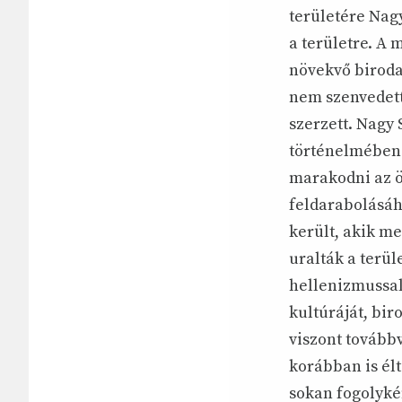
területére Nag
a területre. A 
növekvő biroda
nem szenvedett
szerzett. Nagy 
történelmében.
marakodni az ö
feldarabolásáh
került, akik me
uralták a terül
hellenizmussal.
kultúráját, bi
viszont tovább
korábban is él
sokan fogolykén