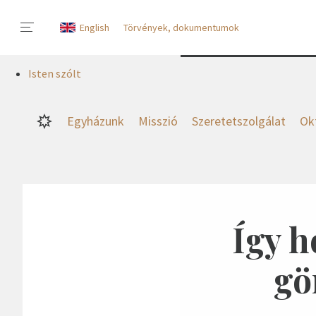
English
Törvények, dokumentumok
Isten szólt
Egyházunk
Misszió
Szeretetszolgálat
Ok
Így h
gö