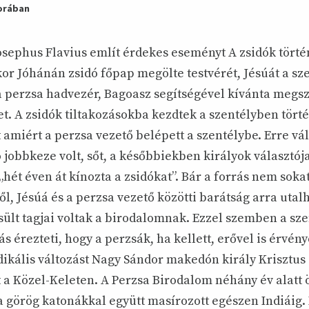
korában
osephus Flavius említ érdekes eseményt A zsidók tört
r Jóhánán zsidó főpap megölte testvérét, Jésúát a sz
 a perzsa hadvezér, Bagoasz segítségével kívánta megs
et. A zsidók tiltakozásokba kezdtek a szentélyben tört
 amiért a perzsa vezető belépett a szentélybe. Erre vá
 jobbkeze volt, sőt, a későbbiekben királyok választój
hét éven át kínozta a zsidókat”. Bár a forrás nem sokat
ől, Jésúá és a perzsa vezető közötti barátság arra utal
ült tagjai voltak a birodalomnak. Ezzel szemben a sz
s érezteti, hogy a perzsák, ha kellett, erővel is érvény
ikális változást Nagy Sándor makedón király Krisztus e
 a Közel-Keleten. A Perzsa Birodalom néhány év alatt 
a görög katonákkal együtt masírozott egészen Indiáig.