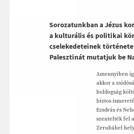
Sorozatunkban a Jézus kora
a kulturális és politikai 
cselekedeteinek története 
Palesztinát mutatjuk be N
Amennyiben iga
akkor a zsidós
boldogság költö
biztos ismeret
Ezsdrás és Neh
szentelték fel 
Zerubábel hely