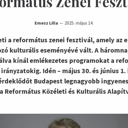
ormátus Zenei Feszt
Emesz Lilla
2025. május 14.
i a református zenei fesztivál, amely az 
zó kulturális eseményévé vált. A háromn
lva kínál emlékezetes programokat a ref
rányzatokig. Idén – május 30. és június 1.
érdeklődőt Budapest legnagyobb ingyenes z
, a Református Közéleti és Kulturális Alapí