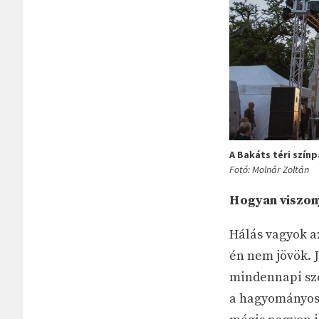
A Bakáts téri szín
Fotó: Molnár Zoltán
Hogyan viszon
Hálás vagyok a
én nem jövök. 
mindennapi szol
a hagyományostó