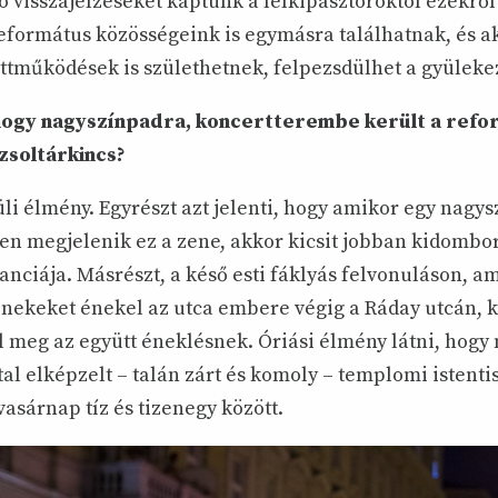
 visszajelzéseket kaptunk a lelkipásztoroktól ezekről
eformátus közösségeink is egymásra találhatnak, és ak
üttműködések is születhetnek, felpezsdülhet a gyülekez
, hogy nagyszínpadra, koncertterembe került a refo
zsoltárkincs?
üli élmény. Egyrészt azt jelenti, hogy amikor egy nagy
n megjelenik ez a zene, akkor kicsit jobban kidombo
nciája. Másrészt, a késő esti fáklyás felvonuláson, a
nekeket énekel az utca embere végig a Ráday utcán, 
l meg az együtt éneklésnek. Óriási élmény látni, hog
tal elképzelt – talán zárt és komoly – templomi istenti
asárnap tíz és tizenegy között.