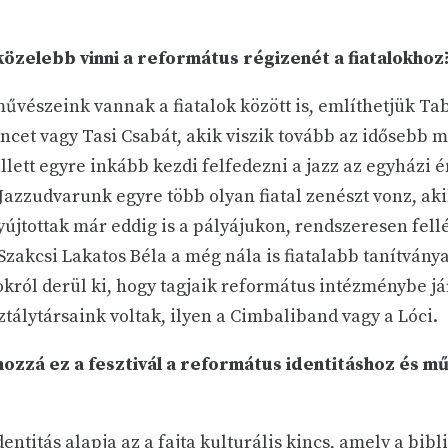
özelebb vinni a református régizenét a fiatalokhoz
űvészeink vannak a fiatalok között is, említhetjük Ta
ncet vagy Tasi Csabát, akik viszik tovább az idősebb 
llett egyre inkább kezdi felfedezni a jazz az egyházi 
 Jazzudvarunk egyre több olyan fiatal zenészt vonz, ak
yújtottak már eddig is a pályájukon, rendszeresen fel
Szakcsi Lakatos Béla a még nála is fiatalabb tanítványa
król derül ki, hogy tagjaik református intézménybe já
tálytársaink voltak, ilyen a Cimbaliband vagy a Lóci.
 hozzá ez a fesztivál a református identitáshoz és m
entitás alapja az a fajta kulturális kincs, amely a bibl