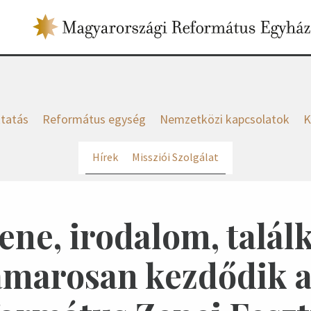
tatás
Református egység
Nemzetközi kapcsolatok
K
Hírek
Missziói Szolgálat
ne, irodalom, talál
amarosan kezdődik a