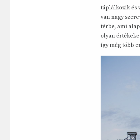
táplálkozik és 
van nagy szere
térbe, ami al
olyan értékeke
így még több e