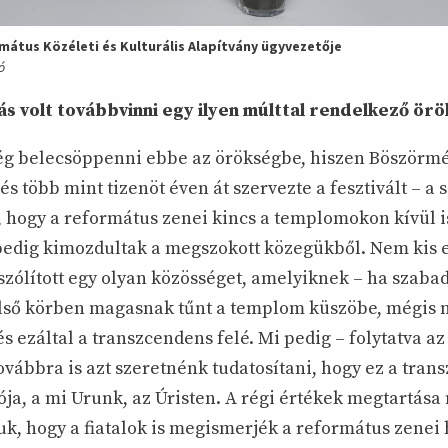
rmátus Közéleti és Kulturális Alapítvány ügyvezetője
ó
s volt továbbvinni egy ilyen múlttal rendelkező ör
ség belecsöppenni ebbe az örökségbe, hiszen Böszörm
és több mint tizenöt éven át szervezte a fesztivált – a s
, hogy a református zenei kincs a templomokon kívül i
edig kimozdultak a megszokott közegükből. Nem kis
zólított egy olyan közösséget, amelyiknek – ha szabad
lső körben magasnak tűnt a templom küszöbe, mégis nyi
 ezáltal a transzcendens felé. Mi pedig – folytatva az
ovábbra is azt szeretnénk tudatosítani, hogy ez a tran
ja, a mi Urunk, az Úristen. A régi értékek megtartása 
juk, hogy a fiatalok is megismerjék a református zene