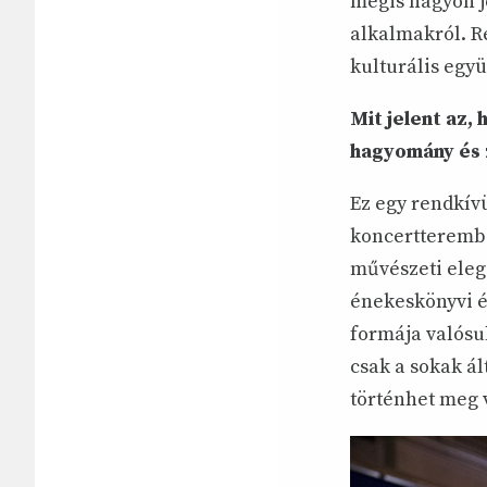
mégis nagyon jó
alkalmakról. R
kulturális egy
Mit jelent az
hagyomány és 
Ez egy rendkív
koncertterembe
művészeti elega
énekeskönyvi é
formája valósu
csak a sokak ál
történhet meg v