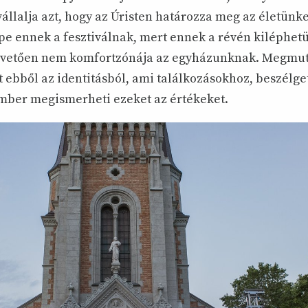
vállalja azt, hogy az Úristen határozza meg az életünk
pe ennek a fesztiválnak, mert ennek a révén kiléphet
apvetően nem komfortzónája az egyházunknak. Megmu
t ebből az identitásból, ami találkozásokhoz, beszélge
mber megismerheti ezeket az értékeket.