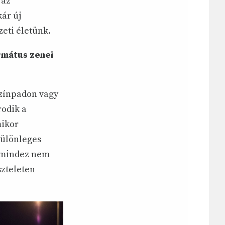
 az
ár új
eti életünk.
rmátus zenei
színpadon vagy
rodik a
mikor
különleges
y mindez nem
szteleten