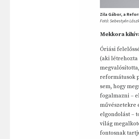
Zila Gábor, a Refo
Fotó: Sebestyén Lászl
Mekkora kihívá
Óriási felelős
(aki létrehozta 
megvalósította
reformátusok p
sem, hogy megs
fogalmazni – e
művészetekre és
elgondolást – t
világ megalkotó
fontosnak tart