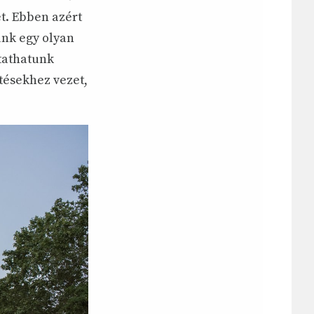
et. Ebben azért
ünk egy olyan
tathatunk
tésekhez vezet,