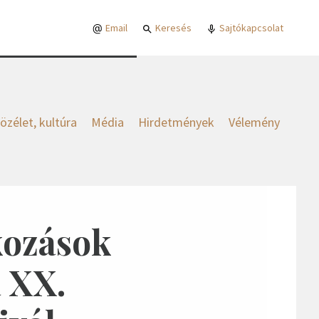
Email
Keresés
Sajtókapcsolat
özélet, kultúra
Média
Hirdetmények
Vélemény
kozások
 XX.