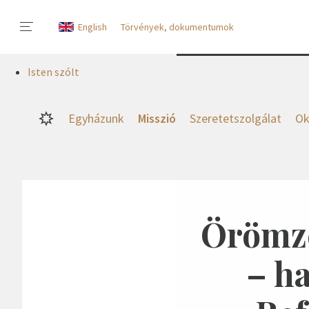
English
Törvények, dokumentumok
Isten szólt
Egyházunk
Misszió
Szeretetszolgálat
Ok
Örömze
– h