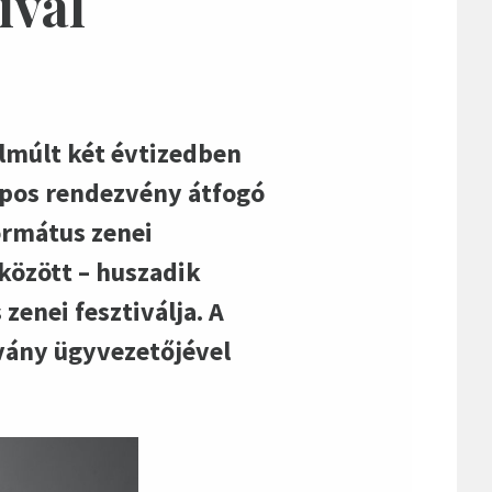
ivál
elmúlt két évtizedben
apos rendezvény átfogó
ormátus zenei
 között – huszadik
enei fesztiválja. A
tvány ügyvezetőjével