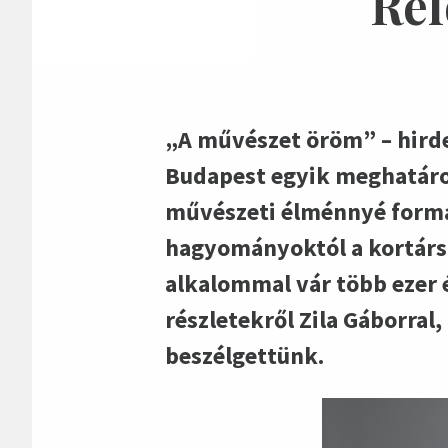
Ref
„A művészet öröm” – hirdet
Budapest egyik meghatáro
művészeti élménnyé formá
hagyományoktól a kortárs i
alkalommal vár több ezer 
részletekről Zila Gáborral
beszélgettünk.