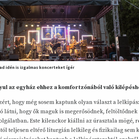
pad idén is izgalmas koncerteket ígér
yul az egyház ehhez a komfortzónából való kilépésh
zért, hogy még sosem kaptunk olyan választ a lelkipás
Jó látni, hogy ők maguk is megerősödnek, feltöltődne
gálatban. Este kilenckor kiállni az úrasztala mögé, r
l teljesen eltérő liturgián lelkileg és fizikailag sem 