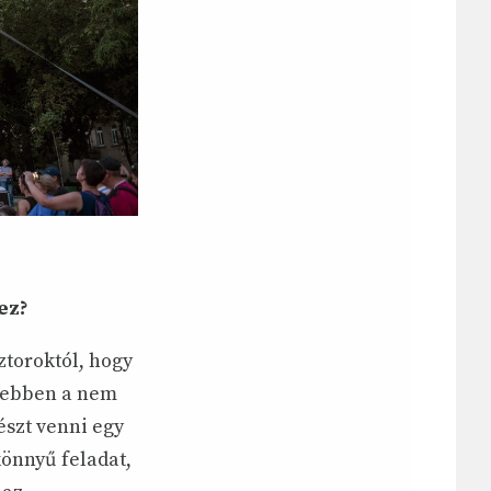
ez?
ztoroktól, hogy
k ebben a nem
észt venni egy
könnyű feladat,