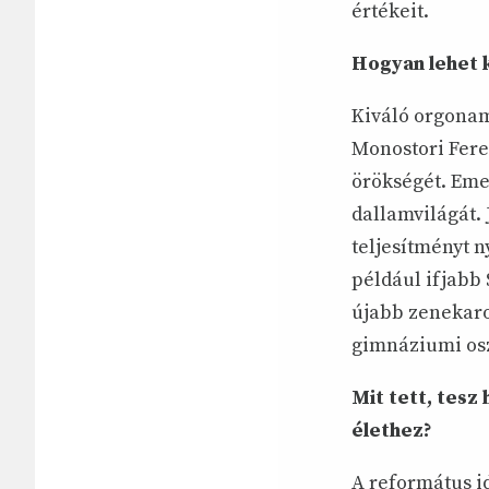
értékeit.
Hogyan lehet k
Kiváló orgonam
Monostori Fere
örökségét. Eme
dallamvilágát.
teljesítményt n
például ifjabb 
újabb zenekaro
gimnáziumi osz
Mit tett, tesz
élethez?
A református id