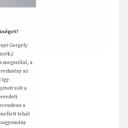
ökséget?
ényi Gergely
zerk.)
s megszólal, a
 eredmény az
 így
tott volt a
 eredeti
szcendens a
mellett tehát
i hagyomány