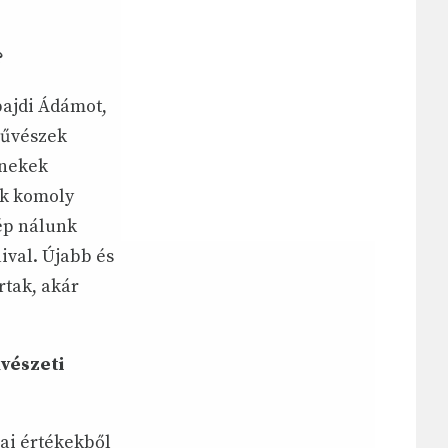
?
bajdi Ádámot,
művészek
énekek
ik komoly
lép nálunk
ival. Újabb és
rtak, akár
űvészeti
iai értékekből