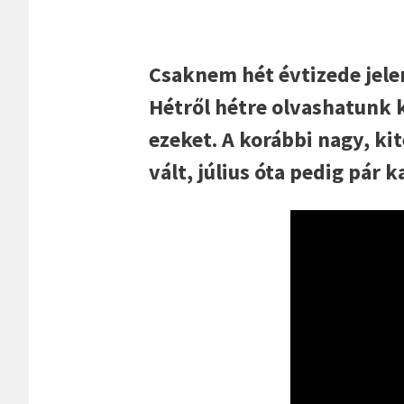
Csaknem hét évtizede jele
Hétről hétre olvashatunk k
ezeket. A korábbi nagy, k
vált, július óta pedig pár k