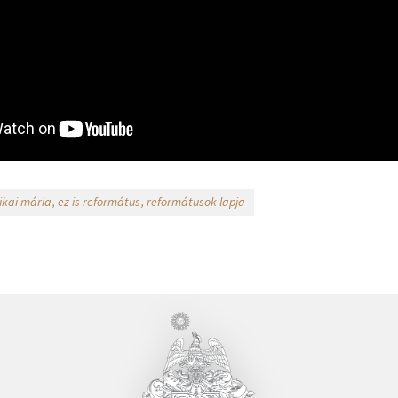
ikai mária
ez is református
reformátusok lapja