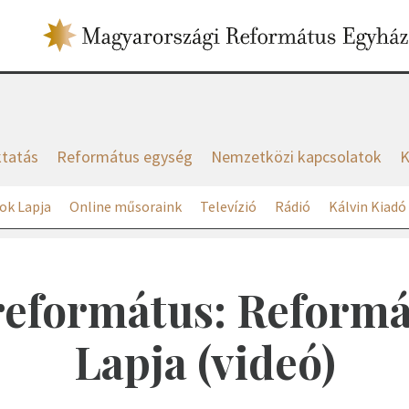
tatás
Református egység
Nemzetközi kapcsolatok
K
ok Lapja
Online műsoraink
Televízió
Rádió
Kálvin Kiadó
 református: Reform
Lapja (videó)