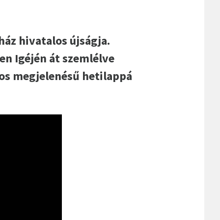
áz hivatalos újságja.
en Igéjén át szemlélve
nos megjelenésű hetilappá