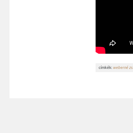
címkék:
weberné zs