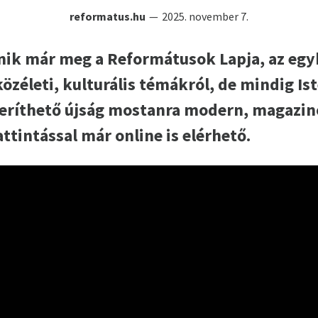
reformatus.hu
2025. november 7.
nik már meg a Reformátusok Lapja, az egyh
özéleti, kulturális témákról, de mindig Ist
iteríthető újság mostanra modern, magazi
attintással már online is elérhető.