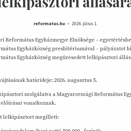
lelkipásztori állásár
reformatus.hu
2026. július 1.
i Református Egyházmegye Elnöksége – egyetértésbe
rmátus Egyházközség presbitériumával – pályázatot hi
rmátus Egyházközség megüresedett lelkipásztori állá
újtásának határideje: 2026. augusztus 5.
kipásztori szolgálatra a Magyarországi Református Egy
 előírásai vonatkoznak.
 lelkipásztort megilleti: