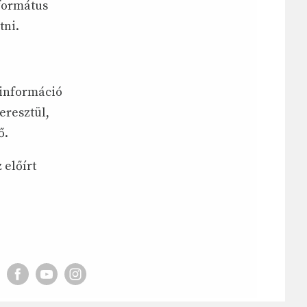
formátus
tni.
 információ
eresztül,
ő.
 előírt