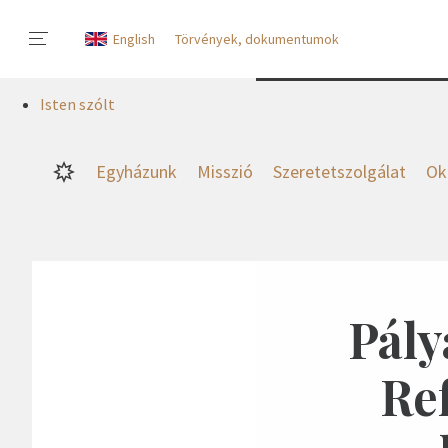
English
Törvények, dokumentumok
Isten szólt
Egyházunk
Misszió
Szeretetszolgálat
Ok
Pály
Re