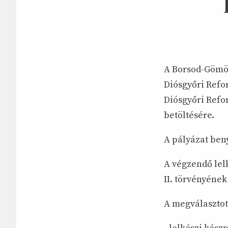
A Borsod-Gömör
Diósgyőri Refo
Diósgyőri Refo
betöltésére.
A pályázat beny
A végzendő lel
II. törvényének
A megválasztott