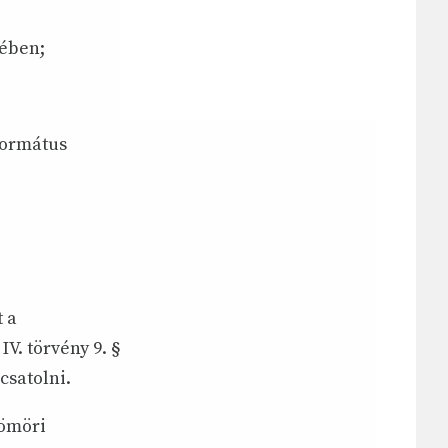
yében;
formátus
 a
V. törvény 9. §
csatolni.
Gömöri