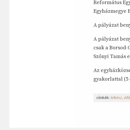
Református Eg
Egyházmegye Esp
A pályázat beny
A pályázat ben
csak a Borsod-
Szőnyi Tamás e
Az egyházközség
gyakorlattal (5
címkék:
lelkész
áll