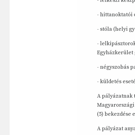
- lelkészi kész
- hittanoktatói
- stóla (helyi g
- lelkipásztor
Egyházkerület 
- négyszobás pa
- küldetés eset
A pályázatnak 
Magyarországi R
(5) bekezdése e
A pályázat any