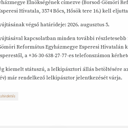
yházmegye Elnökségének címezve (Borsod-Gömöri Re
eresi Hivatala, 3574 Bőcs, Hősök tere 16.) kell eljutta
újtásának végső határideje: 2026. augusztus 5.
yújtásával kapcsolatban minden további részletesebb
Gömöri Református Egyházmegye Esperesi Hivatalán k
sperestől, a +36-30-638-27-77-es telefonszámon kérhet
 kiemelt státuszú, a lelkipásztori állás betöltésére az
 év) már rendelkező lelkipásztor jelentkezését várja.
áshirdetés