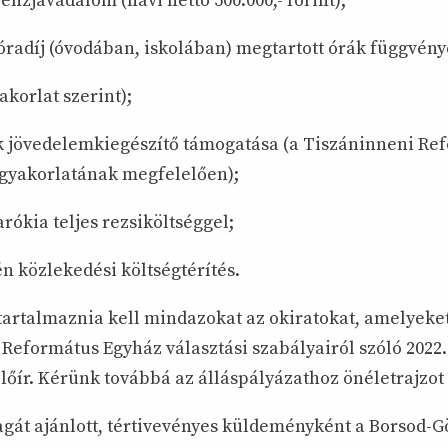
pénzjavadalom (havi nettó 500.000,- forint);
 óradíj (óvodában, iskolában) megtartott órák függvén
yakorlat szerint);
ok jövedelemkiegészítő támogatása (a Tiszáninneni Re
gyakorlatának megfelelően);
rókia teljes rezsiköltséggel;
én közlekedési költségtérítés.
tartalmaznia kell mindazokat az okiratokat, amelyeket
eformátus Egyház választási szabályairól szóló 2022. I
lőír. Kérünk továbbá az álláspályázathoz önéletrajzot 
agát ajánlott, tértivevényes küldeményként a Borsod-