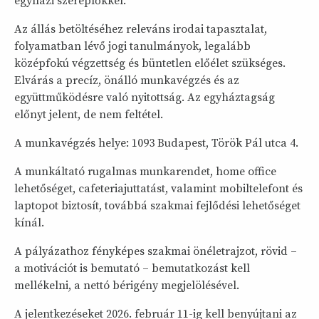
egyházi szereplőkkel.
Az állás betöltéséhez releváns irodai tapasztalat,
folyamatban lévő jogi tanulmányok, legalább
középfokú végzettség és büntetlen előélet szükséges.
Elvárás a precíz, önálló munkavégzés és az
együttműködésre való nyitottság. Az egyháztagság
előnyt jelent, de nem feltétel.
A munkavégzés helye: 1093 Budapest, Török Pál utca 4.
A munkáltató rugalmas munkarendet, home office
lehetőséget, cafeteriajuttatást, valamint mobiltelefont és
laptopot biztosít, továbbá szakmai fejlődési lehetőséget
kínál.
A pályázathoz fényképes szakmai önéletrajzot, rövid –
a motivációt is bemutató – bemutatkozást kell
mellékelni, a nettó bérigény megjelölésével.
A jelentkezéseket 2026. február 11-ig kell benyújtani az