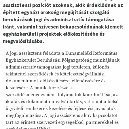
asszisztensi pozíciót azoknak, akik érdeklődnek az
épített egyházi örökség megújítását szolgáló
beruházások jogi és adminisztratív támogatása
iránt, valamint szívesen bekapcsolódnának kiemelt
egyházkerületi projektek előkészítésébe és
megvalósításába.
A jogi asszisztens feladata a Dunamelléki Református
Egyházkerület Beruházási Főigazgatóság munkájának
adminisztratív támogatása jogi területen, különös
tekintettel szerződések és kötelezettségvállalási
dokumentumok előkészítésére, ellenőrzésére és
kezelésére. A munkakör része a
szerződésmenedzsment-folyamatok koordinálása, az
iktatás és dokumentumnyilvántartás, valamint a belső
ügyviteli rendszerek kezelése és fejlesztési javaslatok
megfogalmazása. A jogi asszisztens aktív kapcsolatot
tart az érintett szervezeti egységekkel, partnerekkel és