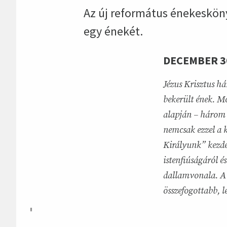
Az új református énekeskön
egy énekét.
DECEMBER 30
Jézus Krisztus há
bekerült ének. Mo
alapján – három v
nemcsak ezzel a 
Királyunk” kezd
istenfiúságáról és
dallamvonala. A 
összefogottabb, l