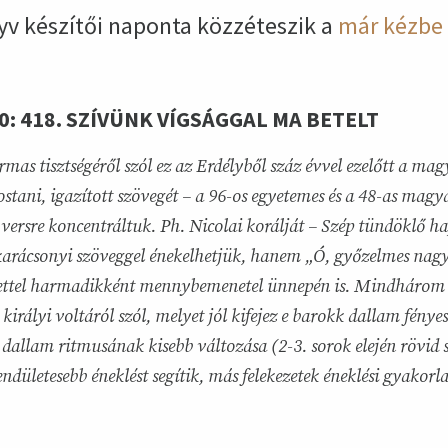
yv készítői naponta közzéteszik a
már kézbe 
: 418. SZÍVÜNK VÍGSÁGGAL MA BETELT
rmas tisztségéről szól ez az Erdélyből száz évvel ezelőtt a mag
stani, igazított szövegét – a 96-os egyetemes és a 48-as magy
ersre koncentráltuk. Ph. Nicolai korálját – Szép tündöklő haj
karácsonyi szöveggel énekelhetjük, hanem „Ó, győzelmes nag
ettel harmadikként mennybemenetel ünnepén is. Mindhárom 
 királyi voltáról szól, melyet jól kifejez e barokk dallam fénye
dallam ritmusának kisebb változása (2-3. sorok elején rövid 
endületesebb éneklést segítik, más felekezetek éneklési gyakor