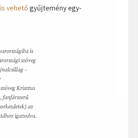
is vehető
gyűjtemény egy-
yarországiba is
arországi szöveg
nalcsillag –
y
szöveg Krisztus
s, fanfárszerű
sorkezdetek) az
latához igazodva.