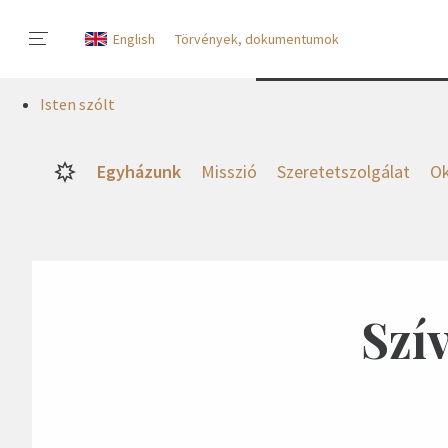
English
Törvények, dokumentumok
Isten szólt
Egyházunk
Misszió
Szeretetszolgálat
Ok
Szí