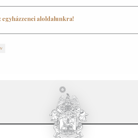
 egyházzenei aloldalunkra!
yv