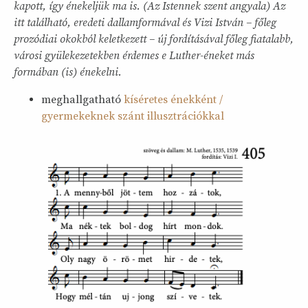
kapott, így énekeljük ma is. (Az Istennek szent angyala) Az
itt található, eredeti dallamformával és Vizi István – főleg
prozódiai okokból keletkezett – új fordításával főleg fiatalabb,
városi gyülekezetekben érdemes e Luther-éneket más
formában (is) énekelni.
meghallgatható
kíséretes énekként /
gyermekeknek szánt illusztrációkkal