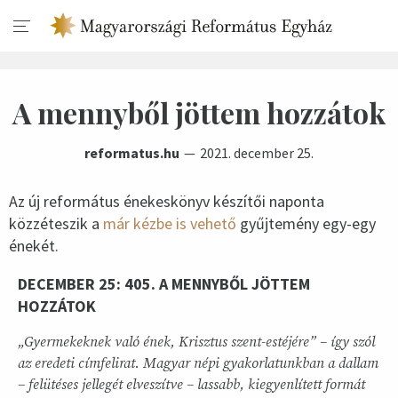
A mennyből jöttem hozzátok
reformatus.hu
2021. december 25.
Az új református énekeskönyv készítői naponta
közzéteszik a
már kézbe is vehető
gyűjtemény egy-egy
énekét.
DECEMBER 25: 405. A MENNYBŐL JÖTTEM
HOZZÁTOK
„Gyermekeknek való ének, Krisztus szent-estéjére” – így szól
az eredeti címfelirat. Magyar népi gyakorlatunkban a dallam
– felütéses jellegét elveszítve – lassabb, kiegyenlített formát