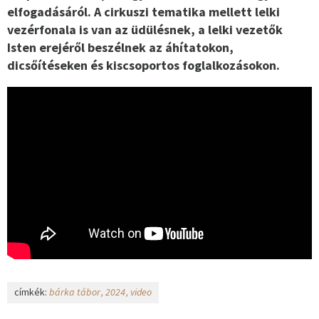
elfogadásáról. A cirkuszi tematika mellett lelki
vezérfonala is van az üdülésnek, a lelki vezetők
Isten erejéről beszélnek az áhítatokon,
dicsőítéseken és kiscsoportos foglalkozásokon.
címkék:
bárka tábor
2024
video