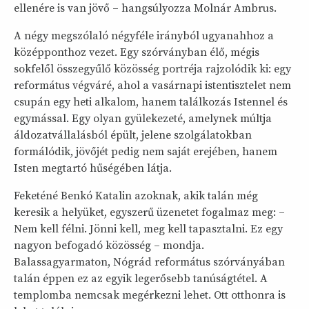
ellenére is van jövő – hangsúlyozza Molnár Ambrus.
A négy megszólaló négyféle irányból ugyanahhoz a
középponthoz vezet. Egy szórványban élő, mégis
sokfelől összegyűlő közösség portréja rajzolódik ki: egy
református végváré, ahol a vasárnapi istentisztelet nem
csupán egy heti alkalom, hanem találkozás Istennel és
egymással. Egy olyan gyülekezeté, amelynek múltja
áldozatvállalásból épült, jelene szolgálatokban
formálódik, jövőjét pedig nem saját erejében, hanem
Isten megtartó hűségében látja.
Feketéné Benkó Katalin azoknak, akik talán még
keresik a helyüket, egyszerű üzenetet fogalmaz meg: –
Nem kell félni. Jönni kell, meg kell tapasztalni. Ez egy
nagyon befogadó közösség – mondja.
Balassagyarmaton, Nógrád református szórványában
talán éppen ez az egyik legerősebb tanúságtétel. A
templomba nemcsak megérkezni lehet. Ott otthonra is