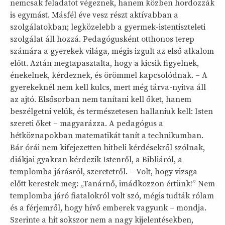
nemcsak feladatot végeznek, hanem közben hordozzák
is egymást. Másfél éve vesz részt aktívabban a
szolgálatokban; legközelebb a gyermek-istentiszteleti
szolgálat áll hozzá. Pedagógusként otthonos terep
számára a gyerekek világa, mégis izgult az első alkalom
előtt. Aztán megtapasztalta, hogy a kicsik figyelnek,
énekelnek, kérdeznek, és örömmel kapcsolódnak. – A
gyerekeknél nem kell kulcs, mert még tárva-nyitva áll
az ajtó. Elsősorban nem tanítani kell őket, hanem
beszélgetni velük, és természetesen hallaniuk kell: Isten
szereti őket – magyarázza. A pedagógus a
hétköznapokban matematikát tanít a technikumban.
Bár órái nem kifejezetten hitbeli kérdésekről szólnak,
diákjai gyakran kérdezik Istenről, a Bibliáról, a
templomba járásról, szeretetről. – Volt, hogy vizsga
előtt kerestek meg: „Tanárnő, imádkozzon értünk!” Nem
templomba járó fiatalokról volt szó, mégis tudták rólam
és a férjemről, hogy hívő emberek vagyunk – mondja.
Szerinte a hit sokszor nem a nagy kijelentésekben,