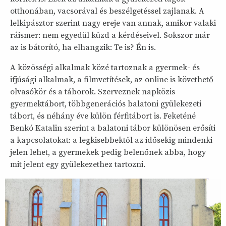
otthonában, vacsorával és beszélgetéssel zajlanak. A
lelkipásztor szerint nagy ereje van annak, amikor valaki
ráismer: nem egyedül küzd a kérdéseivel. Sokszor már
az is bátorító, ha elhangzik: Te is? Én is.
A közösségi alkalmak közé tartoznak a gyermek- és
ifjúsági alkalmak, a filmvetítések, az online is követhető
olvasókör és a táborok. Szerveznek napközis
gyermektábort, többgenerációs balatoni gyülekezeti
tábort, és néhány éve külön férfitábort is. Feketéné
Benkó Katalin szerint a balatoni tábor különösen erősíti
a kapcsolatokat: a legkisebbektől az idősekig mindenki
jelen lehet, a gyermekek pedig belenőnek abba, hogy
mit jelent egy gyülekezethez tartozni.