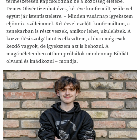
természetesen kapcsolódnak be a közösség életébe.
Demes Olivér tizenhat éves, két éve konfirmált, szüleivel
együtt jár istentiszteletre. – Minden vasárnap igyekszem
eljönni a szüleimmel. Két évvel ezelőtt konfirmáltam, a
zenekarban is részt veszek, amikor lehet, ukulelézek. A
közvetítési szolgálatot is elkezdtem, abban még csak
kezdő vagyok, de igyekszem azt is behozni. A
magánéletemben otthon próbálok mindennap Bibliát
olvasni és imádkozni – mondja.