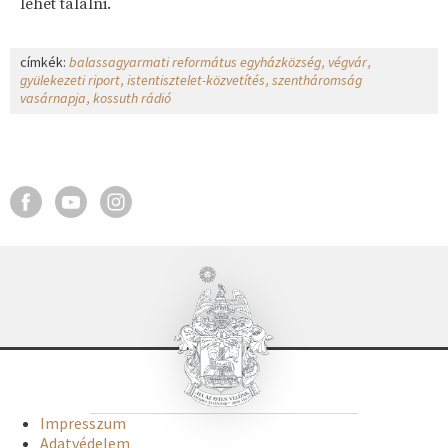
lehet találni.
címkék:
balassagyarmati református egyházközség
végvár
gyülekezeti riport
istentisztelet-közvetítés
szentháromság
vasárnapja
kossuth rádió
Impresszum
Adatvédelem