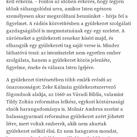
kell érkezni. – Fontos az időben érkezés, hogy legyen
időnk ráhangolódni arra, amikor Isten egészen
személyesen akar megszólítani bennünket – hívja fel a
figyelmet. A rádiós közvetítésben a gyülekezet szolgálati
gazdagságából is megmutatnának egy-egy szeletet. A
záróéneket a gyülekezeti zenekar kíséri majd, és
elhangzik egy gyülekezeti tag saját verse is. Mindez
láthatóvá teszi: az istentisztelet nem egyetlen ember
szolgálata, hanem a gyülekezet közös jelenléte,
figyelme, éneke és válasza Isten Igéjére.
A gyülekezet történetében több emlék erősíti az
önazonosságot: Zeke Kálmán gyülekezetszervező
főgondnok alakja, az 1660-as Váradi Biblia, valamint
Tildy Zoltán református lelkész, egykori köztársasági
elnök harangadománya is. Molnár Ambrus szerint a
balassagyarmati református gyülekezet azért jöhetett
létre, mert voltak emberek, akik nem akartak
gyülekezet nélkül élni. Ez nem hangzatos mondat,