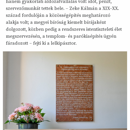
hanem gyakorlati áldozatvállalás volt: időt, pénzt,
szervezőmunkát tettek bele. – Zeke Kálmán a XIX–XX.
század fordulóján a közösségépítés meghatározó
alakja volt; a megyei bíróság kiemelt bírájaként
dolgozott, közben pedig a rendszeres istentiszteleti élet
megszervezésén, a templom- és parókiaépítés ügyén
fáradozott – fejti ki a lelkipásztor.