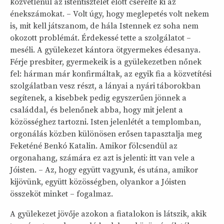
közvetlenül az istentisztelet előtt cserélte ki az
énekszámokat. – Volt úgy, hogy meglepetés volt nekem
is, mit kell játszanom, de hála Istennek ez soha nem
okozott problémát. Érdekessé tette a szolgálatot –
meséli. A gyülekezet kántora ötgyermekes édesanya.
Férje presbiter, gyermekeik is a gyülekezetben nőnek
fel: hárman már konfirmáltak, az egyik fia a közvetítési
szolgálatban vesz részt, a lányai a nyári táborokban
segítenek, a kisebbek pedig egyszerűen jönnek a
családdal, és belenőnek abba, hogy mit jelent a
közösséghez tartozni. Isten jelenlétét a templomban,
orgonálás közben különösen erősen tapasztalja meg
Feketéné Benkó Katalin. Amikor fölcsendül az
orgonahang, számára ez azt is jelenti: itt van vele a
Jóisten. – Az, hogy együtt vagyunk, és utána, amikor
kijövünk, együtt közösségben, olyankor a Jóisten
összeköt minket – fogalmaz.
A gyülekezet jövője azokon a fiatalokon is látszik, akik