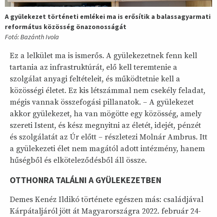
A gyülekezet történeti emlékei ma is erősítik a balassagyarmati
református közösség önazonosságát
Fotó: Bazánth Ivola
Ez a lelkület ma is ismerős. A gyülekezetnek fenn kell
tartania az infrastruktúrát, elő kell teremtenie a
szolgálat anyagi feltételeit, és működtetnie kell a
közösségi életet. Ez kis létszámmal nem csekély feladat,
mégis vannak összefogási pillanatok. – A gyülekezet
akkor gyülekezet, ha van mögötte egy közösség, amely
szereti Istent, és kész megnyitni az életét, idejét, pénzét
és szolgálatát az Úr előtt – részletezi Molnár Ambrus. Itt
a gyülekezeti élet nem magától adott intézmény, hanem
hűségből és elköteleződésből áll össze.
OTTHONRA TALÁLNI A GYÜLEKEZETBEN
Demes Kenéz Ildikó története egészen más: családjával
Kárpátaljáról jött át Magyarországra 2022. február 24-