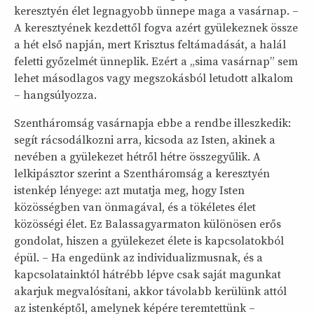
keresztyén élet legnagyobb ünnepe maga a vasárnap. –
A keresztyének kezdettől fogva azért gyülekeznek össze
a hét első napján, mert Krisztus feltámadását, a halál
feletti győzelmét ünneplik. Ezért a „sima vasárnap” sem
lehet másodlagos vagy megszokásból letudott alkalom
– hangsúlyozza.
Szentháromság vasárnapja ebbe a rendbe illeszkedik:
segít rácsodálkozni arra, kicsoda az Isten, akinek a
nevében a gyülekezet hétről hétre összegyűlik. A
lelkipásztor szerint a Szentháromság a keresztyén
istenkép lényege: azt mutatja meg, hogy Isten
közösségben van önmagával, és a tökéletes élet
közösségi élet. Ez Balassagyarmaton különösen erős
gondolat, hiszen a gyülekezet élete is kapcsolatokból
épül. – Ha engedünk az individualizmusnak, és a
kapcsolatainktól hátrébb lépve csak saját magunkat
akarjuk megvalósítani, akkor távolabb kerülünk attól
az istenképtől, amelynek képére teremtettünk –