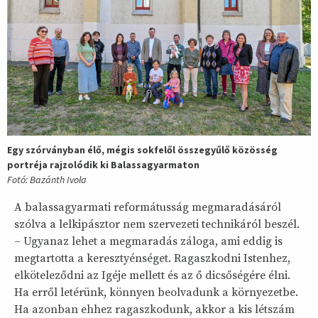
Egy szórványban élő, mégis sokfelől összegyűlő közösség
portréja rajzolódik ki Balassagyarmaton
Fotó: Bazánth Ivola
A balassagyarmati reformátusság megmaradásáról
szólva a lelkipásztor nem szervezeti technikáról beszél.
– Ugyanaz lehet a megmaradás záloga, ami eddig is
megtartotta a keresztyénséget. Ragaszkodni Istenhez,
elköteleződni az Igéje mellett és az ő dicsőségére élni.
Ha erről letérünk, könnyen beolvadunk a környezetbe.
Ha azonban ehhez ragaszkodunk, akkor a kis létszám