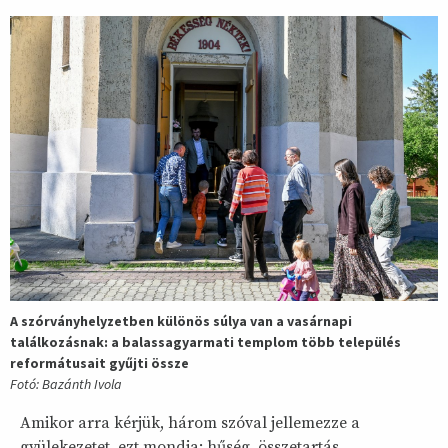
A szórványhelyzetben különös súlya van a vasárnapi
találkozásnak: a balassagyarmati templom több település
reformátusait gyűjti össze
Fotó: Bazánth Ivola
Amikor arra kérjük, három szóval jellemezze a
gyülekezetet, ezt mondja: hűség, összetartás,