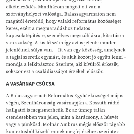
elköteleződés. Mindhárom mögött ott van a
szórványhelyzet valósága. Balassagyarmaton nem
magától értetődő, hogy valaki református közösséget
keres, ezért a megmaradáshoz tudatos
kapcsolatépítésre, személyes megszólításra, kitartásra
van szükség. A kis létszám így azt is jelenti: minden
jelenlétnek súlya van. – Itt van egy közösség, amelynek
a tagjai szeretik egymást, és akik között jó együtt lenni –
mondja a lelkipásztor. Szerinte, aki kívülről érkezik,
sokszor ezt a családiasságot érzékeli először.
A VASÁRNAP CSÚCSA
A Balassagyarmati Református Egyházközséget május
végén, Szentháromság vasárnapján a Kossuth rádió
hallgatói is megismerhetik. Ez az ünnep talán
csendesebben van jelen, mint a karácsony, a húsvét
vagy a pünkösd. Molnár Ambrus mégis először tágabb
kontextusból közelít ennek megfejtéséhez: szerinte a