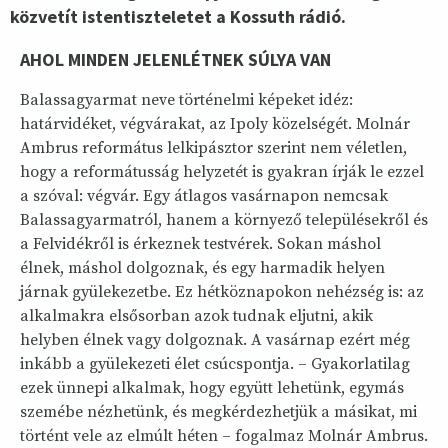
közvetít istentiszteletet a Kossuth rádió.
AHOL MINDEN JELENLÉTNEK SÚLYA VAN
Balassagyarmat neve történelmi képeket idéz:
határvidéket, végvárakat, az Ipoly közelségét. Molnár
Ambrus református lelkipásztor szerint nem véletlen,
hogy a reformátusság helyzetét is gyakran írják le ezzel
a szóval: végvár. Egy átlagos vasárnapon nemcsak
Balassagyarmatról, hanem a környező településekről és
a Felvidékről is érkeznek testvérek. Sokan máshol
élnek, máshol dolgoznak, és egy harmadik helyen
járnak gyülekezetbe. Ez hétköznapokon nehézség is: az
alkalmakra elsősorban azok tudnak eljutni, akik
helyben élnek vagy dolgoznak. A vasárnap ezért még
inkább a gyülekezeti élet csúcspontja. – Gyakorlatilag
ezek ünnepi alkalmak, hogy együtt lehetünk, egymás
szemébe nézhetünk, és megkérdezhetjük a másikat, mi
történt vele az elmúlt héten – fogalmaz Molnár Ambrus.