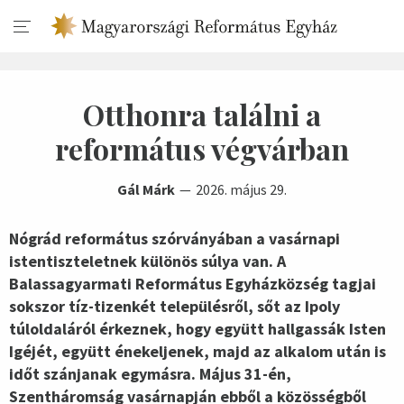
Otthonra találni a
református végvárban
Gál Márk
2026. május 29.
Nógrád református szórványában a vasárnapi
istentiszteletnek különös súlya van. A
Balassagyarmati Református Egyházközség tagjai
sokszor tíz-tizenkét településről, sőt az Ipoly
túloldaláról érkeznek, hogy együtt hallgassák Isten
Igéjét, együtt énekeljenek, majd az alkalom után is
időt szánjanak egymásra. Május 31-én,
Szentháromság vasárnapján ebből a közösségből