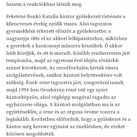
hanem a reakciókban látszik meg.
Feketéné Benkó Katalin kántor gyülekezeti története a
kilencvenes évekig nyúlik vissza. Alsó tagozatos
gyermekként érkezett először a gyülekezetbe: a
nagyanyja vitte el az akkori lelkipásztorhoz, miközben
a gyerekek a karácsonyi műsorra készültek. Ő akkor
leült közéjük, és ott is maradt. Később rendszeresen járt
templomba, majd az egyetemi évei idején rövidebb
szünet következett. Az ezredfordulón hívták vissza
szolgálattevőnek, amikor kántori helyettesítésre volt
szükség. Ének-zene tagozatra járt, zongorázni tanult,
majd 1994-ben Orosházán részt vett egy nyári
kántorképzőn, ahol végképp magával ragadta az
egyházzene világa. A kántori szolgálatban ma is az
együtténeklés, a zene és az orgona öröme vonzza a
leginkább. Kezdetben előfordult, hogy a gyülekezet és a
kántor még kereste egymást az éneklésben, de ezeket
közösen megoldották.