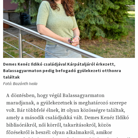
Demes Kenéz Ildikó családjával Kárpátaljáról érkezett,
Balassagyarmaton pedig befogadó gyülekezeti otthonra
találtak
Fotó: Bazánth Ivola
A döntésben, hogy végül Balassagyarmaton
maradjanak, a gyülekezetnek is meghatározó szerepe
volt. Bár többfelé élnek, itt olyan közösségre találtak,
amely a második családjukká vált. Demes Kenéz Ildikó
bibliaórákról, női körről, takarításokról, közös
főzésekről is beszél: olyan alkalmakról, amikor