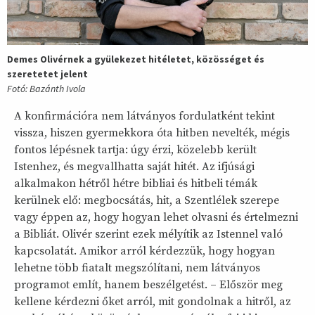
Demes Olivérnek a gyülekezet hitéletet, közösséget és
szeretetet jelent
Fotó: Bazánth Ivola
A konfirmációra nem látványos fordulatként tekint
vissza, hiszen gyermekkora óta hitben nevelték, mégis
fontos lépésnek tartja: úgy érzi, közelebb került
Istenhez, és megvallhatta saját hitét. Az ifjúsági
alkalmakon hétről hétre bibliai és hitbeli témák
kerülnek elő: megbocsátás, hit, a Szentlélek szerepe
vagy éppen az, hogy hogyan lehet olvasni és értelmezni
a Bibliát. Olivér szerint ezek mélyítik az Istennel való
kapcsolatát. Amikor arról kérdezzük, hogy hogyan
lehetne több fiatalt megszólítani, nem látványos
programot említ, hanem beszélgetést. – Először meg
kellene kérdezni őket arról, mit gondolnak a hitről, az