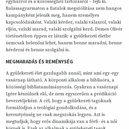
egyházról és a közösséghez tartozásról – fejti ki.
Balassagyarmaton a fiatalok megszólítása nem hangos
kampányként jelenik meg, hanem személyes
kapcsolódásként. Valaki kérdez, valaki válaszol, valaki
eljön, valaki marad, valaki szolgálni kezd. Demes Olivér
történetében éppen ez látszik: a gyülekezeti életbe
nemcsak belenőni lehet, hanem benne maradni, benne
kérdezni és benne szolgálni is.
MEGMARADÁS ÉS REMÉNYSÉG
A gyülekezeti élet gazdagabb annál, mint ami egy-egy
vasárnap látható. A központi alkalom a bibliaóra, a
közösségi bibliatanulmányozás. Gyakran a vasárnapi
Igére készülnek elő, de nem egyszerűen a prédikáció
bevezetőjeként. A cél, hogy a gyülekezeti tagoknak
formálódjon a teológiai gondolkodása, és a
keresztyénség ne csak megszokás legyen. Azt is
megtudjuk, hogy erős dinamikája van a férfi- és a női
körnek is. Ezek az alkalmak a gyülekezeti tagok