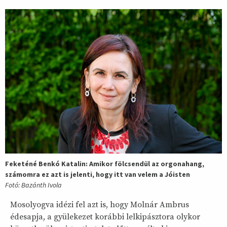
Feketéné Benkó Katalin: Amikor fölcsendül az orgonahang,
számomra ez azt is jelenti, hogy itt van velem a Jóisten
Fotó: Bazánth Ivola
Mosolyogva idézi fel azt is, hogy Molnár Ambrus
édesapja, a gyülekezet korábbi lelkipásztora olykor