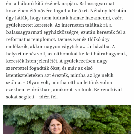
én, a háború kitörésének napján. Balassagyarmat
közelében élő nővére fogadta be őket. Néhány hét után
úgy látták, hogy nem tudnak hamar hazamenni, ezért
gyülekezetet kerestek. Az interneten találtak rá a
balassagyarmati egyházközségre, ezután keresték fel a
református templomot. Demes Kenéz Ildikó úgy
emlékszik, akkor nagyon vágytak az Úr házába. A
helyzet nehéz volt, az otthonukat kellett hátrahagyniuk,
keresték Isten jelenlétét. A gyülekezetben nagy
szeretettel fogadták őket, és már az első
istentiszteleteken azt érezték, mintha az Ige nekik
szólna. – Olyan volt, mintha otthon lettünk volna
ezekben az órákban, amikor itt voltunk. Ez rendkívül
sokat segített – idézi fel.