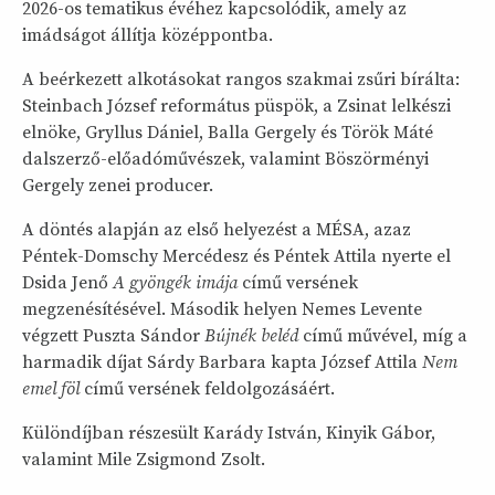
2026-os tematikus évéhez kapcsolódik, amely az
imádságot állítja középpontba.
A beérkezett alkotásokat rangos szakmai zsűri bírálta:
Steinbach József református püspök, a Zsinat lelkészi
elnöke, Gryllus Dániel, Balla Gergely és Török Máté
dalszerző-előadóművészek, valamint Böszörményi
Gergely zenei producer.
A döntés alapján az első helyezést a MÉSA, azaz
Péntek-Domschy Mercédesz és Péntek Attila nyerte el
Dsida Jenő
A gyöngék imája
című versének
megzenésítésével. Második helyen Nemes Levente
végzett Puszta Sándor
Bújnék beléd
című művével, míg a
harmadik díjat Sárdy Barbara kapta József Attila
Nem
emel föl
című versének feldolgozásáért.
Különdíjban részesült Karády István, Kinyik Gábor,
valamint Mile Zsigmond Zsolt.