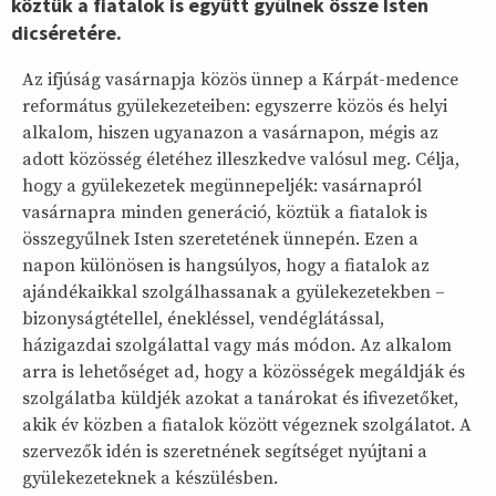
köztük a fiatalok is együtt gyűlnek össze Isten
dicséretére.
Az ifjúság vasárnapja közös ünnep a Kárpát-medence
református gyülekezeteiben: egyszerre közös és helyi
alkalom, hiszen ugyanazon a vasárnapon, mégis az
adott közösség életéhez illeszkedve valósul meg. Célja,
hogy a gyülekezetek megünnepeljék: vasárnapról
vasárnapra minden generáció, köztük a fiatalok is
összegyűlnek Isten szeretetének ünnepén. Ezen a
napon különösen is hangsúlyos, hogy a fiatalok az
ajándékaikkal szolgálhassanak a gyülekezetekben –
bizonyságtétellel, énekléssel, vendéglátással,
házigazdai szolgálattal vagy más módon. Az alkalom
arra is lehetőséget ad, hogy a közösségek megáldják és
szolgálatba küldjék azokat a tanárokat és ifivezetőket,
akik év közben a fiatalok között végeznek szolgálatot. A
szervezők idén is szeretnének segítséget nyújtani a
gyülekezeteknek a készülésben.