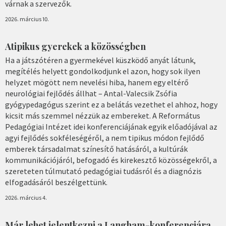
várnak a szervezők.
2026. március 10.
Atipikus gyerekek a közösségben
Ha a játszótéren a gyermekével küszködő anyát látunk,
megítélés helyett gondolkodjunk el azon, hogy sok ilyen
helyzet mögött nem nevelési hiba, hanem egy eltérő
neurológiai fejlődés állhat – Antal-Valecsik Zsófia
gyógypedagógus szerint ez a belátás vezethet el ahhoz, hogy
kicsit más szemmel nézzük az embereket. A Református
Pedagógiai Intézet idei konferenciájának egyik előadójával az
agyi fejlődés sokféleségéről, a nem tipikus módon fejlődő
emberek társadalmat színesítő hatásáról, a kultúrák
kommunikációjáról, befogadó és kirekesztő közösségekről, a
szereteten túlmutató pedagógiai tudásról és a diagnózis
elfogadásáról beszélgettünk.
2026. március 4.
Már lehet jelentkezni a Langham-konferenciára