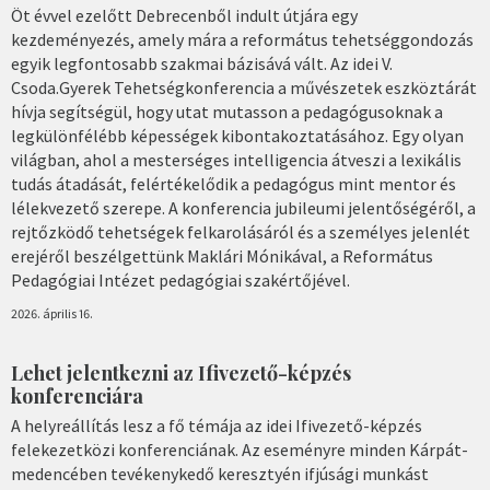
Öt évvel ezelőtt Debrecenből indult útjára egy
kezdeményezés, amely mára a református tehetséggondozás
egyik legfontosabb szakmai bázisává vált. Az idei V.
Csoda.Gyerek Tehetségkonferencia a művészetek eszköztárát
hívja segítségül, hogy utat mutasson a pedagógusoknak a
legkülönfélébb képességek kibontakoztatásához. Egy olyan
világban, ahol a mesterséges intelligencia átveszi a lexikális
tudás átadását, felértékelődik a pedagógus mint mentor és
lélekvezető szerepe. A konferencia jubileumi jelentőségéről, a
rejtőzködő tehetségek felkarolásáról és a személyes jelenlét
erejéről beszélgettünk Maklári Mónikával, a Református
Pedagógiai Intézet pedagógiai szakértőjével.
2026. április 16.
Lehet jelentkezni az Ifivezető-képzés
konferenciára
A helyreállítás lesz a fő témája az idei Ifivezető-képzés
felekezetközi konferenciának. Az eseményre minden Kárpát-
medencében tevékenykedő keresztyén ifjúsági munkást