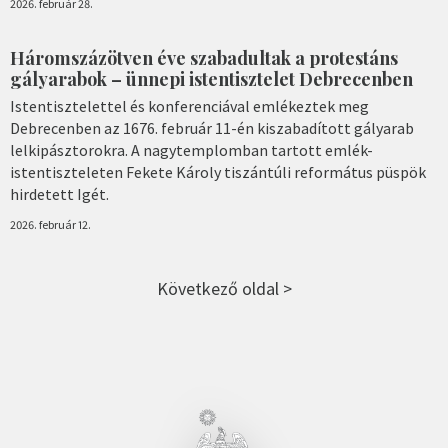
2026. február 28.
Háromszázötven éve szabadultak a protestáns
gályarabok – ünnepi istentisztelet Debrecenben
Istentisztelettel és konferenciával emlékeztek meg
Debrecenben az 1676. február 11-én kiszabadított gályarab
lelkipásztorokra. A nagytemplomban tartott emlék-
istentiszteleten Fekete Károly tiszántúli református püspök
hirdetett Igét.
2026. február 12.
Következő oldal >