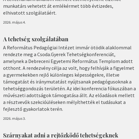
munkatárs vehetett át emlékérmet több évtizedes,
elhivatott szolgálatáért.
2026. május 4.
A tehetség szolgálatában
A Református Pedagógiai Intézet immár ötödik alaklommal
rendezte meg a Csoda.Gyerek Tehetségkonferenciát,
amelynek a Debreceni Egyetemi Református Templom adott
otthont. A rendezvény célja az volt, hogy felhívják a figyelmet
a gyermekekben rejlő különleges képességekre, illetve
támogatást és iránymutatást nyújtsanak pedagógusoknak a
tehetséggondozás területén. Az idei konferencia fókuszában a
művészeti adottságok támogatása állt. Az előadások mellett
a résztvevők szekcióüléseken mélyíthették el tudásukat a
fejlesztő gyakorlatok terén.
2026. május 3.
Szárnyakat adni a rejtőzködő tehetségeknek