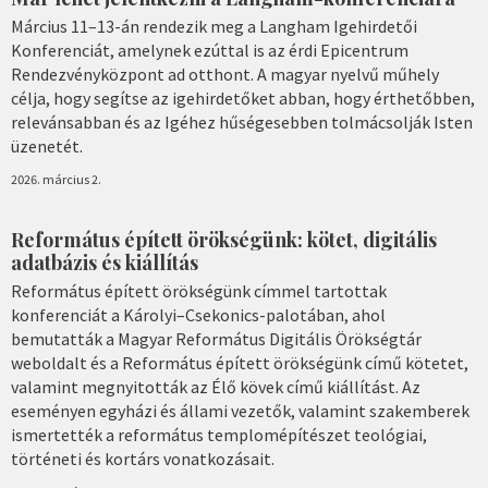
Március 11–13-án rendezik meg a Langham Igehirdetői
Konferenciát, amelynek ezúttal is az érdi Epicentrum
Rendezvényközpont ad otthont. A magyar nyelvű műhely
célja, hogy segítse az igehirdetőket abban, hogy érthetőbben,
relevánsabban és az Igéhez hűségesebben tolmácsolják Isten
üzenetét.
2026. március 2.
Református épített örökségünk: kötet, digitális
adatbázis és kiállítás
Református épített örökségünk címmel tartottak
konferenciát a Károlyi–Csekonics-palotában, ahol
bemutatták a Magyar Református Digitális Örökségtár
weboldalt és a Református épített örökségünk című kötetet,
valamint megnyitották az Élő kövek című kiállítást. Az
eseményen egyházi és állami vezetők, valamint szakemberek
ismertették a református templomépítészet teológiai,
történeti és kortárs vonatkozásait.