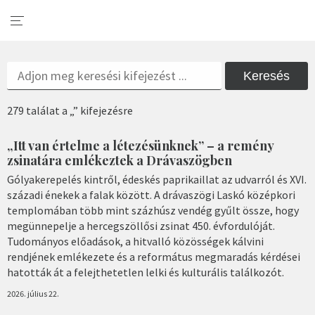
Keresés
279 találat a „” kifejezésre
„Itt van értelme a létezésünknek” – a remény
zsinatára emlékeztek a Drávaszögben
Gólyakerepelés kintről, édeskés paprikaillat az udvarról és XVI.
századi énekek a falak között. A drávaszögi Laskó középkori
templomában több mint százhúsz vendég gyűlt össze, hogy
megünnepelje a hercegszöllősi zsinat 450. évfordulóját.
Tudományos előadások, a hitvalló közösségek kálvini
rendjének emlékezete és a református megmaradás kérdései
hatották át a felejthetetlen lelki és kulturális találkozót.
2026. július 22.