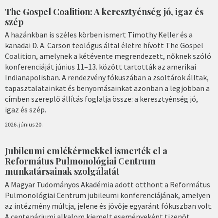
The Gospel Coalition: A keresztyénség jó, igaz és
szép
A hazánkban is széles körben ismert Timothy Keller és a
kanadai D. A. Carson teológus által életre hívott The Gospel
Coalition, amelynek a kétévente megrendezett, nőknek szóló
konferenciáját június 11–13. között tartották az amerikai
Indianapolisban. A rendezvény fókuszában a zsoltárok álltak,
tapasztalatainkat és benyomásainkat azonban a legjobban a
címben szereplő állítás foglalja össze: a keresztyénség jó,
igaz és szép.
2026. június 20.
Jubileumi emlékérmekkel ismerték el a
Református Pulmonológiai Centrum
munkatársainak szolgálatát
A Magyar Tudományos Akadémia adott otthont a Református
Pulmonológiai Centrum jubileumi konferenciájának, amelyen
az intézmény múltja, jelene és jövője egyaránt fókuszban volt.
A centenáriumi alkalom kiemelt eseményeként tizenöt