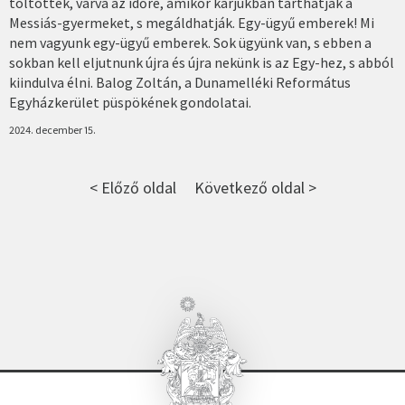
töltötték, várva az időre, amikor karjukban tarthatják a
Messiás-gyermeket, s megáldhatják. Egy-ügyű emberek! Mi
nem vagyunk egy-ügyű emberek. Sok ügyünk van, s ebben a
sokban kell eljutnunk újra és újra nekünk is az Egy-hez, s abból
kiindulva élni. Balog Zoltán, a Dunamelléki Református
Egyházkerület püspökének gondolatai.
2024. december 15.
< Előző oldal
Következő oldal >