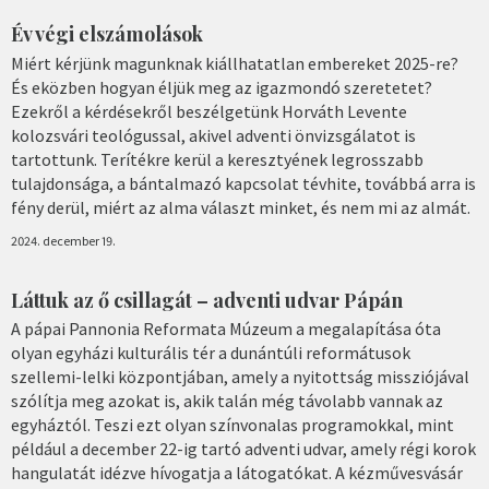
Év végi elszámolások
Miért kérjünk magunknak kiállhatatlan embereket 2025-re?
És eközben hogyan éljük meg az igazmondó szeretetet?
Ezekről a kérdésekről beszélgetünk Horváth Levente
kolozsvári teológussal, akivel adventi önvizsgálatot is
tartottunk. Terítékre kerül a keresztyének legrosszabb
tulajdonsága, a bántalmazó kapcsolat tévhite, továbbá arra is
fény derül, miért az alma választ minket, és nem mi az almát.
2024. december 19.
Láttuk az ő csillagát – adventi udvar Pápán
A pápai Pannonia Reformata Múzeum a megalapítása óta
olyan egyházi kulturális tér a dunántúli reformátusok
szellemi-lelki központjában, amely a nyitottság missziójával
szólítja meg azokat is, akik talán még távolabb vannak az
egyháztól. Teszi ezt olyan színvonalas programokkal, mint
például a december 22-ig tartó adventi udvar, amely régi korok
hangulatát idézve hívogatja a látogatókat. A kézművesvásár