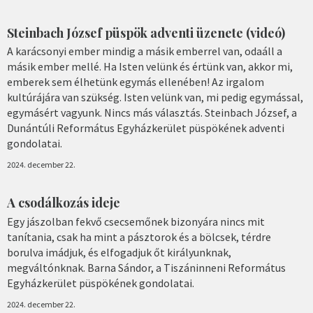
Steinbach József püspök adventi üzenete (videó)
A karácsonyi ember mindig a másik emberrel van, odaáll a
másik ember mellé. Ha Isten velünk és értünk van, akkor mi,
emberek sem élhetünk egymás ellenében! Az irgalom
kultúrájára van szükség. Isten velünk van, mi pedig egymással,
egymásért vagyunk. Nincs más választás. Steinbach József, a
Dunántúli Református Egyházkerület püspökének adventi
gondolatai.
2024. december 22.
A csodálkozás ideje
Egy jászolban fekvő csecsemőnek bizonyára nincs mit
tanítania, csak ha mint a pásztorok és a bölcsek, térdre
borulva imádjuk, és elfogadjuk őt királyunknak,
megváltónknak. Barna Sándor, a Tiszáninneni Református
Egyházkerület püspökének gondolatai.
2024. december 22.