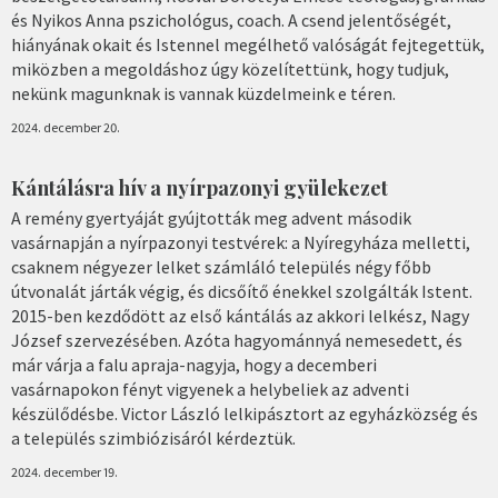
és Nyikos Anna pszichológus, coach. A csend jelentőségét,
hiányának okait és Istennel megélhető valóságát fejtegettük,
miközben a megoldáshoz úgy közelítettünk, hogy tudjuk,
nekünk magunknak is vannak küzdelmeink e téren.
2024. december 20.
Kántálásra hív a nyírpazonyi gyülekezet
A remény gyertyáját gyújtották meg advent második
vasárnapján a nyírpazonyi testvérek: a Nyíregyháza melletti,
csaknem négyezer lelket számláló település négy főbb
útvonalát járták végig, és dicsőítő énekkel szolgálták Istent.
2015-ben kezdődött az első kántálás az akkori lelkész, Nagy
József szervezésében. Azóta hagyománnyá nemesedett, és
már várja a falu apraja-nagyja, hogy a decemberi
vasárnapokon fényt vigyenek a helybeliek az adventi
készülődésbe. Victor László lelkipásztort az egyházközség és
a település szimbiózisáról kérdeztük.
2024. december 19.