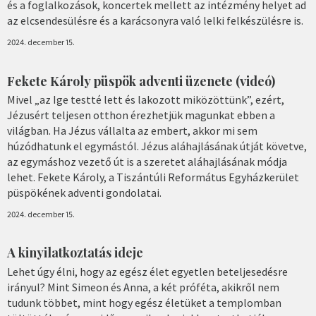
és a foglalkozások, koncertek mellett az intézmény helyet ad
az elcsendesülésre és a karácsonyra való lelki felkészülésre is.
2024. december 15.
Fekete Károly püspök adventi üzenete (videó)
Mivel „az Ige testté lett és lakozott miközöttünk”, ezért,
Jézusért teljesen otthon érezhetjük magunkat ebben a
világban. Ha Jézus vállalta az embert, akkor mi sem
húzódhatunk el egymástól. Jézus aláhajlásának útját követve,
az egymáshoz vezető út is a szeretet aláhajlásának módja
lehet. Fekete Károly, a Tiszántúli Református Egyházkerület
püspökének adventi gondolatai.
2024. december 15.
A kinyilatkoztatás ideje
Lehet úgy élni, hogy az egész élet egyetlen beteljesedésre
irányul? Mint Simeon és Anna, a két próféta, akikről nem
tudunk többet, mint hogy egész életüket a templomban