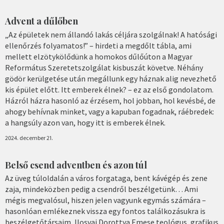
Advent a dűlőben
„Az épületek nem állandó lakás céljára szolgálnak! A hatósági
ellenőrzés folyamatos!” – hirdeti a megdőlt tábla, ami
mellett elzötykölődünk a homokos dűlőúton a Magyar
Református Szeretetszolgálat kisbuszát követve. Néhány
gödör kerülgetése után megállunk egy háznak alig nevezhető
kis épület előtt. Itt emberek élnek? – ez az első gondolatom.
Házról házra hasonló az érzésem, hol jobban, hol kevésbé, de
ahogy behívnak minket, vagy a kapuban fogadnak, ráébredek:
a hangsúly azon van, hogy itt is emberek élnek.
2024. december 21.
Belső csend adventben és azon túl
Az üveg túloldalán a város forgataga, bent kávégép és zene
zaja, mindeközben pedig a csendről beszélgetünk… Ami
mégis megvalósul, hiszen jelen vagyunk egymás számára –
hasonlóan emlékeznek vissza egy fontos találkozásukra is
beszélgetőtársaim, Ilosvai Dorottya Emese teológus, grafikus