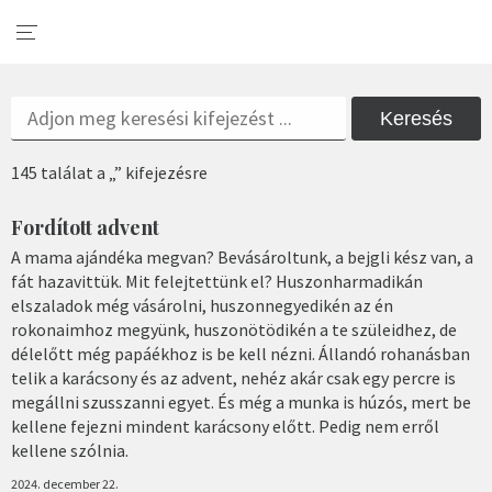
Keresés
145 találat a „” kifejezésre
Fordított advent
A mama ajándéka megvan? Bevásároltunk, a bejgli kész van, a
fát hazavittük. Mit felejtettünk el? Huszonharmadikán
elszaladok még vásárolni, huszonnegyedikén az én
rokonaimhoz megyünk, huszonötödikén a te szüleidhez, de
délelőtt még papáékhoz is be kell nézni. Állandó rohanásban
telik a karácsony és az advent, nehéz akár csak egy percre is
megállni szusszanni egyet. És még a munka is húzós, mert be
kellene fejezni mindent karácsony előtt. Pedig nem erről
kellene szólnia.
2024. december 22.