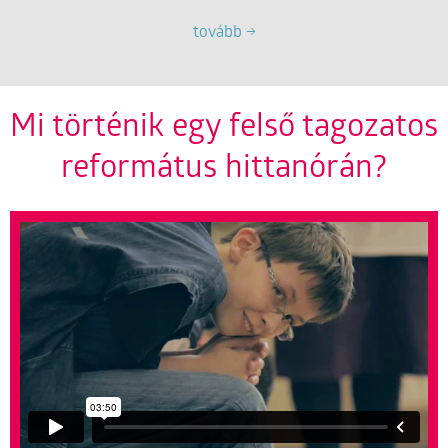
tovább →
Mi történik egy felső tagozatos
református hittanórán?