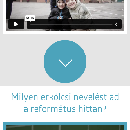
Milyen erkölcsi nevelést ad
a református hittan?