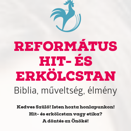
REFORMÁTUS
HIT- ÉS
ERKÖLCSTAN
Biblia, műveltség, élmény
Kedves Szülő! Isten hozta honlapunkon!
Hit- és erkölcstan vagy etika?
A döntés az Önöké!