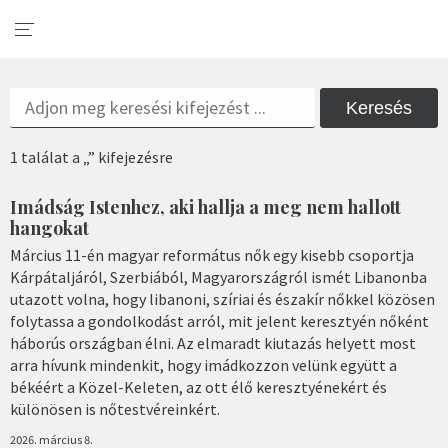
Keresés
1 találat a „” kifejezésre
Imádság Istenhez, aki hallja a meg nem hallott
hangokat
Március 11-én magyar református nők egy kisebb csoportja
Kárpátaljáról, Szerbiából, Magyarországról ismét Libanonba
utazott volna, hogy libanoni, szíriai és északír nőkkel közösen
folytassa a gondolkodást arról, mit jelent keresztyén nőként
háborús országban élni. Az elmaradt kiutazás helyett most
arra hívunk mindenkit, hogy imádkozzon velünk együtt a
békéért a Közel-Keleten, az ott élő keresztyénekért és
különösen is nőtestvéreinkért.
2026. március 8.