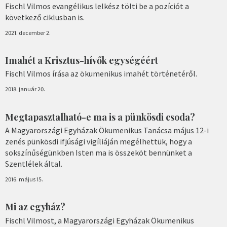
Fischl Vilmos evangélikus lelkész tölti be a pozíciót a
következő ciklusban is.
2021. december 2.
Imahét a Krisztus-hívők egységéért
Fischl Vilmos írása az ökumenikus imahét történetéről.
2018. január 20.
Megtapasztalható-e ma is a pünkösdi csoda?
A Magyarországi Egyházak Ökumenikus Tanácsa május 12-i
zenés pünkösdi ifjúsági vigíliáján megélhettük, hogy a
sokszínűségünkben Isten ma is összeköt bennünket a
Szentlélek által.
2016. május 15.
Mi az egyház?
Fischl Vilmost, a Magyarországi Egyházak Ökumenikus