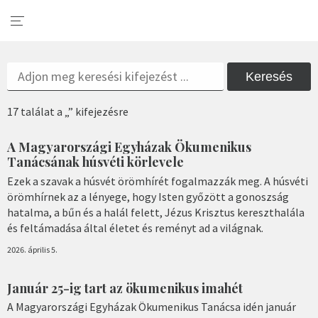
Keresés
17 találat a „” kifejezésre
A Magyarországi Egyházak Ökumenikus
Tanácsának húsvéti körlevele
Ezek a szavak a húsvét örömhírét fogalmazzák meg. A húsvéti
örömhírnek az a lényege, hogy Isten győzött a gonoszság
hatalma, a bűn és a halál felett, Jézus Krisztus kereszthalála
és feltámadása által életet és reményt ad a világnak.
2026. április 5.
Január 25-ig tart az ökumenikus imahét
A Magyarországi Egyházak Ökumenikus Tanácsa idén január