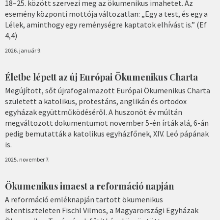
18–25. között szervezi meg az ökumenikus imahetet. Az
esemény központi mottója változatlan: „Egy a test, és egy a
Lélek, aminthogy egy reménységre kaptatok elhívást is.” (Ef
4,4)
2026. január 9.
Életbe lépett az új Európai Ökumenikus Charta
Megújított, sőt újrafogalmazott Európai Ökumenikus Charta
született a katolikus, protestáns, anglikán és ortodox
egyházak együttműködéséről. A huszonöt év múltán
megváltozott dokumentumot november 5-én írták alá, 6-án
pedig bemutatták a katolikus egyházfőnek, XIV. Leó pápának
is.
2025. november 7.
Ökumenikus imaest a reformáció napján
A reformáció emléknapján tartott ökumenikus
istentiszteleten Fischl Vilmos, a Magyarországi Egyházak